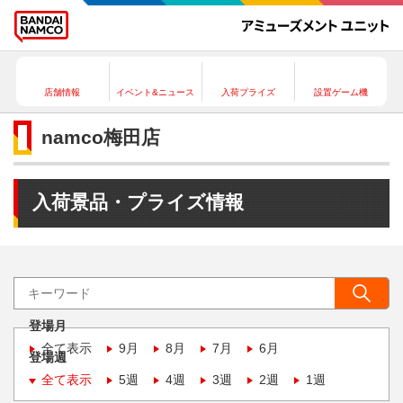
店舗情報
イベント&ニュース
入荷プライズ
設置ゲーム機
namco梅田店
入荷景品・プライズ情報
登場月
全て表示
9月
8月
7月
6月
登場週
全て表示
5週
4週
3週
2週
1週