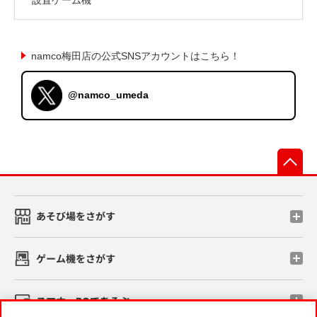
namco梅田店の公式SNSアカウントはこちら！
@namco_umeda
先
あそび場をさがす
ゲーム機をさがす
スマホ・PCであそぶ