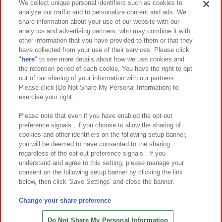
We collect unique personal identifiers such as cookies to
analyze our traffic and to personalize content and ads. We
イベント・キャンペーン
share information about your use of our website with our
analytics and advertising partners, who may combine it with
other information that you have provided to them or that they
have collected from your use of their services. Please click
"
here
" to see more details about how we use cookies and
関連会社
サステナビリティ
サイトポリシー
the retention period of each cookie. You have the right to opt
out of our sharing of your information with our partners.
プライバシーポリシー
ウェブアクセシビリティ方針と検証結果
Please click [Do Not Share My Personal Information] to
exercise your right.
お取引先さまとともに
食品のご提供について
カスタマーハラスメント対応方針
よくあるご質問・お問い合わせ
Please note that even if you have enabled the opt-out
preference signals , if you choose to allow the sharing of
cookies and other identifiers on the following setup banner,
you will be deemed to have consented to the sharing
regardless of the opt-out preference signals . If you
understand and agree to this setting, please manage your
consent on the following setup banner by clicking the link
below, then click 'Save Settings' and close the banner.
©Bandai Namco Amusement Inc.
©Bandai Namco Amusement Lab Inc.
Change your share preference
©Bandai Namco Experience Inc.
©HANAYASHIKI Co., Ltd. All Rights Reserved.
Do Not Share My Personal Information