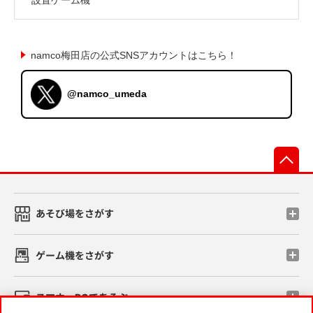
namco梅田店の公式SNSアカウントはこちら！
@namco_umeda
先
あそび場をさがす
ゲーム機をさがす
スマホ・PCであそぶ