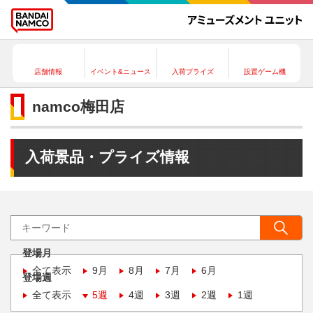
店舗情報
イベント&ニュース
入荷プライズ
設置ゲーム機
namco梅田店
入荷景品・プライズ情報
登場月
全て表示
9月
8月
7月
6月
登場週
全て表示
5週
4週
3週
2週
1週