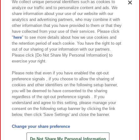
We collect unique personal identifiers such as cookies to
analyze our traffic and to personalize content and ads. We
イベント・キャンペーン
share information about your use of our website with our
analytics and advertising partners, who may combine it with
other information that you have provided to them or that they
have collected from your use of their services. Please click
"
here
" to see more details about how we use cookies and
関連会社
サステナビリティ
サイトポリシー
the retention period of each cookie. You have the right to opt
out of our sharing of your information with our partners.
プライバシーポリシー
ウェブアクセシビリティ方針と検証結果
Please click [Do Not Share My Personal Information] to
exercise your right.
お取引先さまとともに
食品のご提供について
カスタマーハラスメント対応方針
よくあるご質問・お問い合わせ
Please note that even if you have enabled the opt-out
preference signals , if you choose to allow the sharing of
cookies and other identifiers on the following setup banner,
you will be deemed to have consented to the sharing
regardless of the opt-out preference signals . If you
understand and agree to this setting, please manage your
consent on the following setup banner by clicking the link
below, then click 'Save Settings' and close the banner.
©Bandai Namco Amusement Inc.
©Bandai Namco Amusement Lab Inc.
Change your share preference
©Bandai Namco Experience Inc.
©HANAYASHIKI Co., Ltd. All Rights Reserved.
Do Not Share My Personal Information