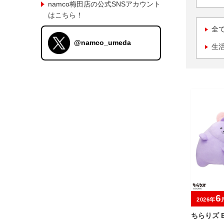
namco梅田店の公式SNSアカウント
はこちら！
全
@namco_umeda
生
6
2026年
ちらりズ 