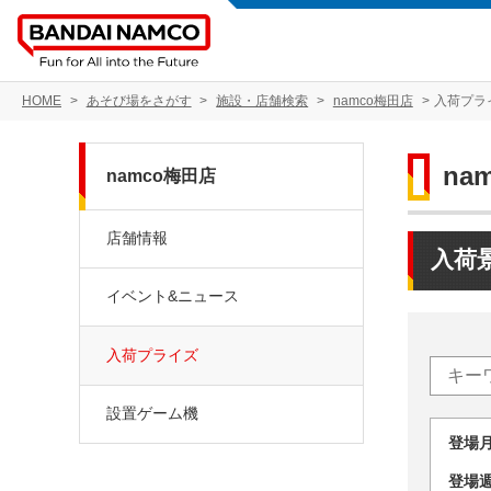
HOME
あそび場をさがす
施設・店舗検索
namco梅田店
入荷プラ
na
namco梅田店
店舗情報
入荷
イベント&ニュース
入荷プライズ
設置ゲーム機
登場
登場