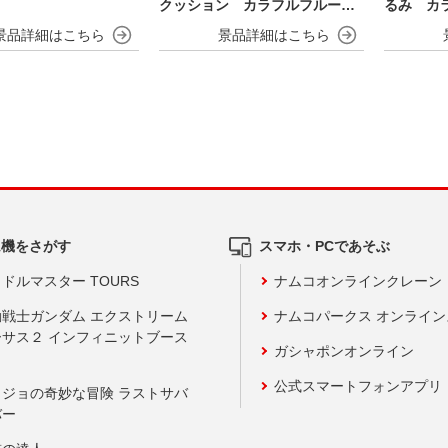
クッション カラフルフルーツv
るみ カラ
er.
ム機をさがす
スマホ・PCであそぶ
ドルマスター TOURS
ナムコオンラインクレーン
動戦士ガンダム エクストリーム
ナムコパークス オンライ
ーサス２ インフィニットブース
ガシャポンオンライン
公式スマートフォンアプリ
ョジョの奇妙な冒険 ラストサバ
バー