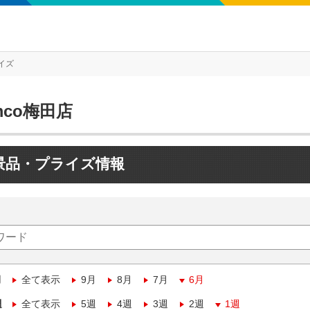
イズ
mco梅田店
景品・プライズ情報
月
全て表示
9月
8月
7月
6月
週
全て表示
5週
4週
3週
2週
1週