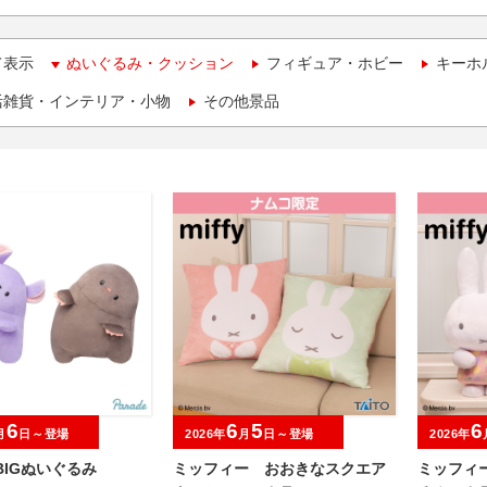
て表示
ぬいぐるみ・クッション
フィギュア・ホビー
キーホ
活雑貨・インテリア・小物
その他景品
6
6
5
6
月
日～登場
2026年
月
日～登場
2026年
BIGぬいぐるみ
ミッフィー おおきなスクエア
ミッフィ