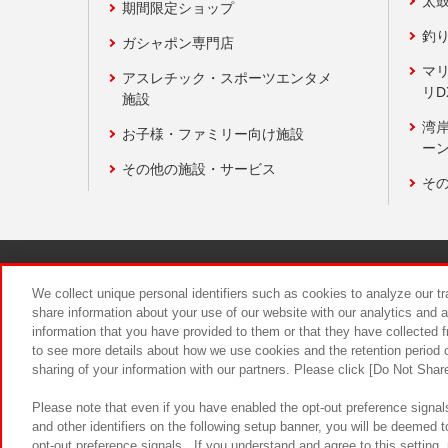
太
期間限定ショップ
釣
ガシャポン専門店
マ
アスレチック・スポーツエンタメ
リD
施設
湾
お子様・ファミリー向け施設
ーン
その他の施設・サービス
そ
関連会社
サステナビリティ
We collect unique personal identifiers such as cookies to analyze our t
share information about your use of our website with our analytics and 
information that you have provided to them or that they have collected f
食品のご提
to see more details about how we use cookies and the retention period o
sharing of your information with our partners. Please click [Do Not Shar
Please note that even if you have enabled the opt-out preference signals
and other identifiers on the following setup banner, you will be deemed 
opt-out preference signals . If you understand and agree to this setting