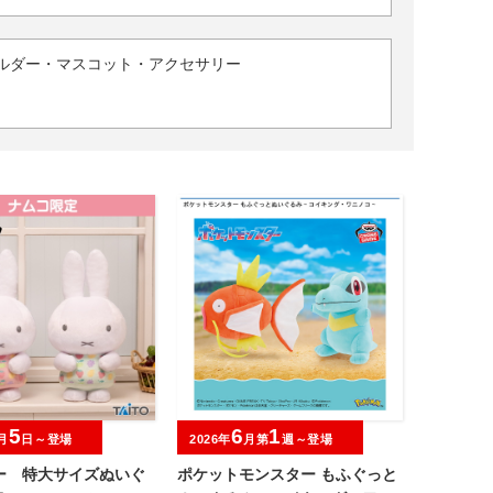
ルダー・マスコット・アクセサリー
5
6
1
月
日～登場
2026年
月第
週～登場
ー 特大サイズぬいぐ
ポケットモンスター もふぐっと