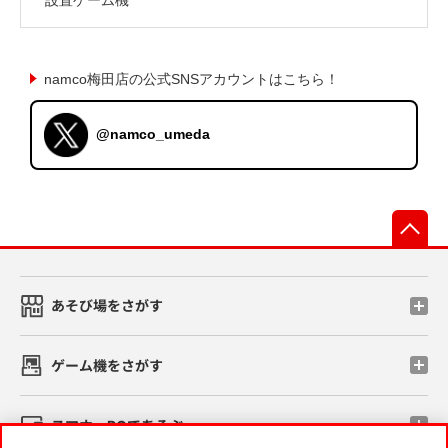
namco梅田店の公式SNSアカウントはこちら！
@namco_umeda
先
あそび場をさがす
ゲーム機をさがす
スマホ・PCであそぶ