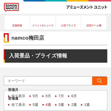
店舗情報
イベント&ニュース
入荷プライズ
設置ゲーム機
namco梅田店
入荷景品・プライズ情報
登場月
全て表示
9月
8月
7月
6月
登場週
全て表示
5週
4週
3週
2週
1週