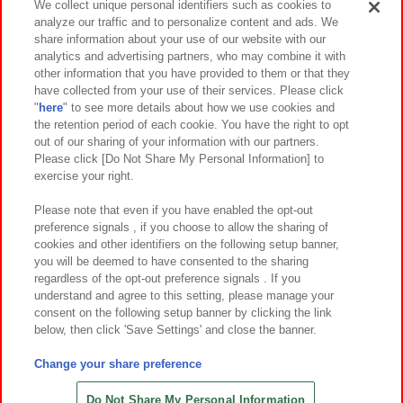
We collect unique personal identifiers such as cookies to
analyze our traffic and to personalize content and ads. We
イベント・キャンペーン
share information about your use of our website with our
analytics and advertising partners, who may combine it with
other information that you have provided to them or that they
have collected from your use of their services. Please click
"
here
" to see more details about how we use cookies and
関連会社
サステナビリティ
サイトポリシー
the retention period of each cookie. You have the right to opt
out of our sharing of your information with our partners.
プライバシーポリシー
ウェブアクセシビリティ方針と検証結果
Please click [Do Not Share My Personal Information] to
exercise your right.
お取引先さまとともに
食品のご提供について
カスタマーハラスメント対応方針
よくあるご質問・お問い合わせ
Please note that even if you have enabled the opt-out
preference signals , if you choose to allow the sharing of
cookies and other identifiers on the following setup banner,
you will be deemed to have consented to the sharing
regardless of the opt-out preference signals . If you
understand and agree to this setting, please manage your
consent on the following setup banner by clicking the link
below, then click 'Save Settings' and close the banner.
©Bandai Namco Amusement Inc.
©Bandai Namco Amusement Lab Inc.
Change your share preference
©Bandai Namco Experience Inc.
©HANAYASHIKI Co., Ltd. All Rights Reserved.
Do Not Share My Personal Information