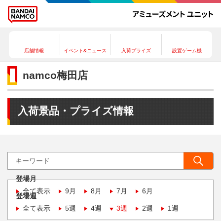
店舗情報
イベント&ニュース
入荷プライズ
設置ゲーム機
namco梅田店
入荷景品・プライズ情報
登場月
全て表示
9月
8月
7月
6月
登場週
全て表示
5週
4週
3週
2週
1週