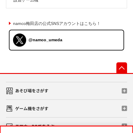
namco梅田店の公式SNSアカウントはこちら！
@namco_umeda
先
あそび場をさがす
ゲーム機をさがす
スマホ・PCであそぶ