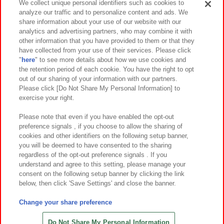
We collect unique personal identifiers such as cookies to
analyze our traffic and to personalize content and ads. We
イベント・キャンペーン
share information about your use of our website with our
analytics and advertising partners, who may combine it with
other information that you have provided to them or that they
have collected from your use of their services. Please click
"
here
" to see more details about how we use cookies and
関連会社
サステナビリティ
サイトポリシー
the retention period of each cookie. You have the right to opt
out of our sharing of your information with our partners.
プライバシーポリシー
ウェブアクセシビリティ方針と検証結果
Please click [Do Not Share My Personal Information] to
exercise your right.
お取引先さまとともに
食品のご提供について
カスタマーハラスメント対応方針
よくあるご質問・お問い合わせ
Please note that even if you have enabled the opt-out
preference signals , if you choose to allow the sharing of
cookies and other identifiers on the following setup banner,
you will be deemed to have consented to the sharing
regardless of the opt-out preference signals . If you
understand and agree to this setting, please manage your
consent on the following setup banner by clicking the link
below, then click 'Save Settings' and close the banner.
©Bandai Namco Amusement Inc.
©Bandai Namco Amusement Lab Inc.
Change your share preference
©Bandai Namco Experience Inc.
©HANAYASHIKI Co., Ltd. All Rights Reserved.
Do Not Share My Personal Information