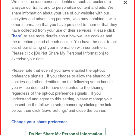
We collect unique personal identifiers such as cookies to
analyze our traffic and to personalize content and ads. We
イベント・キャンペーン
share information about your use of our website with our
analytics and advertising partners, who may combine it with
other information that you have provided to them or that they
have collected from your use of their services. Please click
"
here
" to see more details about how we use cookies and
関連会社
サステナビリティ
サイトポリシー
the retention period of each cookie. You have the right to opt
out of our sharing of your information with our partners.
プライバシーポリシー
ウェブアクセシビリティ方針と検証結果
Please click [Do Not Share My Personal Information] to
exercise your right.
お取引先さまとともに
食品のご提供について
カスタマーハラスメント対応方針
よくあるご質問・お問い合わせ
Please note that even if you have enabled the opt-out
preference signals , if you choose to allow the sharing of
cookies and other identifiers on the following setup banner,
you will be deemed to have consented to the sharing
regardless of the opt-out preference signals . If you
understand and agree to this setting, please manage your
consent on the following setup banner by clicking the link
below, then click 'Save Settings' and close the banner.
©Bandai Namco Amusement Inc.
©Bandai Namco Amusement Lab Inc.
Change your share preference
©Bandai Namco Experience Inc.
©HANAYASHIKI Co., Ltd. All Rights Reserved.
Do Not Share My Personal Information