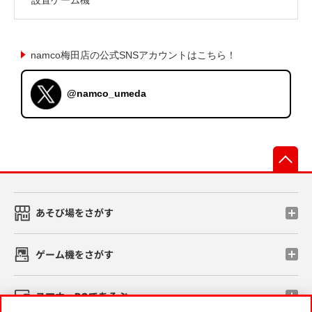
namco梅田店の公式SNSアカウントはこちら！
@namco_umeda
先
あそび場をさがす
ゲーム機をさがす
スマホ・PCであそぶ