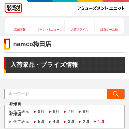
店舗情報
イベント&ニュース
入荷プライズ
設置ゲーム機
namco梅田店
入荷景品・プライズ情報
登場月
全て表示
9月
8月
7月
6月
登場週
全て表示
5週
4週
3週
2週
1週