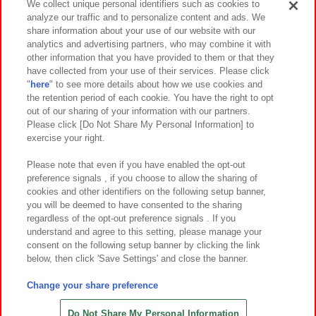
We collect unique personal identifiers such as cookies to
analyze our traffic and to personalize content and ads. We
イベント・キャンペーン
share information about your use of our website with our
analytics and advertising partners, who may combine it with
other information that you have provided to them or that they
have collected from your use of their services. Please click
"
here
" to see more details about how we use cookies and
関連会社
サステナビリティ
サイトポリシー
the retention period of each cookie. You have the right to opt
out of our sharing of your information with our partners.
プライバシーポリシー
ウェブアクセシビリティ方針と検証結果
Please click [Do Not Share My Personal Information] to
exercise your right.
お取引先さまとともに
食品のご提供について
カスタマーハラスメント対応方針
よくあるご質問・お問い合わせ
Please note that even if you have enabled the opt-out
preference signals , if you choose to allow the sharing of
cookies and other identifiers on the following setup banner,
you will be deemed to have consented to the sharing
regardless of the opt-out preference signals . If you
understand and agree to this setting, please manage your
consent on the following setup banner by clicking the link
below, then click 'Save Settings' and close the banner.
©Bandai Namco Amusement Inc.
©Bandai Namco Amusement Lab Inc.
Change your share preference
©Bandai Namco Experience Inc.
©HANAYASHIKI Co., Ltd. All Rights Reserved.
Do Not Share My Personal Information