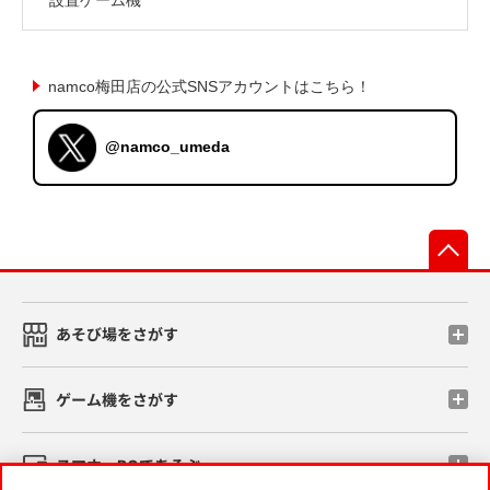
namco梅田店の公式SNSアカウントはこちら！
@namco_umeda
先
あそび場をさがす
ゲーム機をさがす
スマホ・PCであそぶ