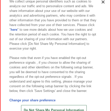
We collect unique personal identifiers such as cookies to
analyze our traffic and to personalize content and ads. We
イベント・キャンペーン
share information about your use of our website with our
analytics and advertising partners, who may combine it with
other information that you have provided to them or that they
have collected from your use of their services. Please click
"
here
" to see more details about how we use cookies and
関連会社
サステナビリティ
サイトポリシー
the retention period of each cookie. You have the right to opt
out of our sharing of your information with our partners.
プライバシーポリシー
ウェブアクセシビリティ方針と検証結果
Please click [Do Not Share My Personal Information] to
exercise your right.
お取引先さまとともに
食品のご提供について
カスタマーハラスメント対応方針
よくあるご質問・お問い合わせ
Please note that even if you have enabled the opt-out
preference signals , if you choose to allow the sharing of
cookies and other identifiers on the following setup banner,
you will be deemed to have consented to the sharing
regardless of the opt-out preference signals . If you
understand and agree to this setting, please manage your
consent on the following setup banner by clicking the link
below, then click 'Save Settings' and close the banner.
©Bandai Namco Amusement Inc.
©Bandai Namco Amusement Lab Inc.
Change your share preference
©Bandai Namco Experience Inc.
©HANAYASHIKI Co., Ltd. All Rights Reserved.
Do Not Share My Personal Information