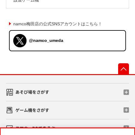
namco梅田店の公式SNSアカウントはこちら！
@namco_umeda
先
あそび場をさがす
ゲーム機をさがす
スマホ・PCであそぶ