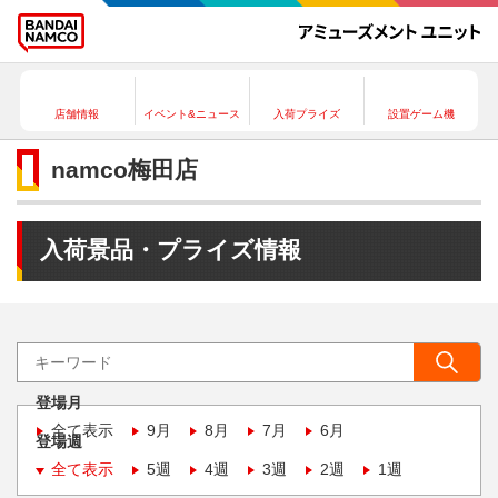
店舗情報
イベント&ニュース
入荷プライズ
設置ゲーム機
namco梅田店
入荷景品・プライズ情報
登場月
全て表示
9月
8月
7月
6月
登場週
全て表示
5週
4週
3週
2週
1週