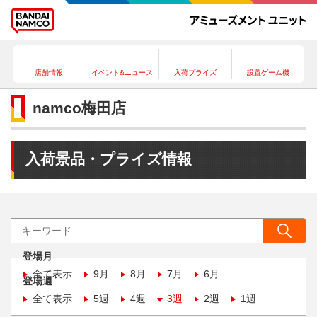
店舗情報
イベント&ニュース
入荷プライズ
設置ゲーム機
namco梅田店
入荷景品・プライズ情報
登場月
全て表示
9月
8月
7月
6月
登場週
全て表示
5週
4週
3週
2週
1週