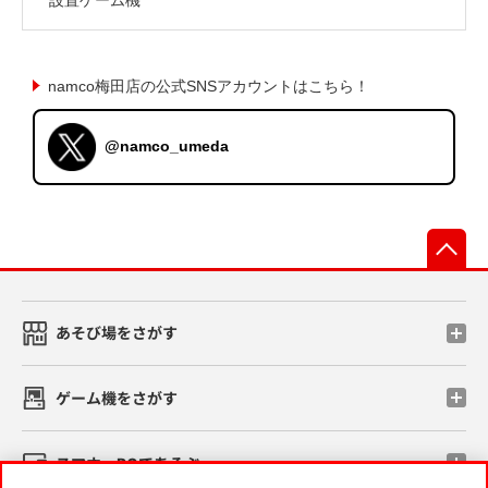
namco梅田店の公式SNSアカウントはこちら！
@namco_umeda
先
あそび場をさがす
ゲーム機をさがす
スマホ・PCであそぶ