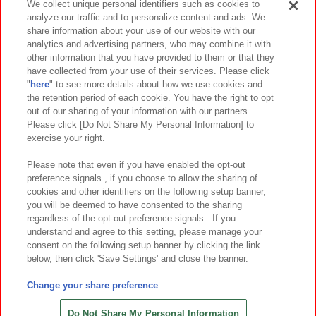
We collect unique personal identifiers such as cookies to
analyze our traffic and to personalize content and ads. We
イベント・キャンペーン
share information about your use of our website with our
analytics and advertising partners, who may combine it with
other information that you have provided to them or that they
have collected from your use of their services. Please click
"
here
" to see more details about how we use cookies and
関連会社
サステナビリティ
サイトポリシー
the retention period of each cookie. You have the right to opt
out of our sharing of your information with our partners.
プライバシーポリシー
ウェブアクセシビリティ方針と検証結果
Please click [Do Not Share My Personal Information] to
exercise your right.
お取引先さまとともに
食品のご提供について
カスタマーハラスメント対応方針
よくあるご質問・お問い合わせ
Please note that even if you have enabled the opt-out
preference signals , if you choose to allow the sharing of
cookies and other identifiers on the following setup banner,
you will be deemed to have consented to the sharing
regardless of the opt-out preference signals . If you
understand and agree to this setting, please manage your
consent on the following setup banner by clicking the link
below, then click 'Save Settings' and close the banner.
©Bandai Namco Amusement Inc.
©Bandai Namco Amusement Lab Inc.
Change your share preference
©Bandai Namco Experience Inc.
©HANAYASHIKI Co., Ltd. All Rights Reserved.
Do Not Share My Personal Information