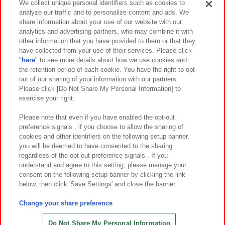
We collect unique personal identifiers such as cookies to
analyze our traffic and to personalize content and ads. We
イベント・キャンペーン
share information about your use of our website with our
analytics and advertising partners, who may combine it with
other information that you have provided to them or that they
have collected from your use of their services. Please click
"
here
" to see more details about how we use cookies and
関連会社
サステナビリティ
サイトポリシー
the retention period of each cookie. You have the right to opt
out of our sharing of your information with our partners.
プライバシーポリシー
ウェブアクセシビリティ方針と検証結果
Please click [Do Not Share My Personal Information] to
exercise your right.
お取引先さまとともに
食品のご提供について
カスタマーハラスメント対応方針
よくあるご質問・お問い合わせ
Please note that even if you have enabled the opt-out
preference signals , if you choose to allow the sharing of
cookies and other identifiers on the following setup banner,
you will be deemed to have consented to the sharing
regardless of the opt-out preference signals . If you
understand and agree to this setting, please manage your
consent on the following setup banner by clicking the link
below, then click 'Save Settings' and close the banner.
©Bandai Namco Amusement Inc.
©Bandai Namco Amusement Lab Inc.
Change your share preference
©Bandai Namco Experience Inc.
©HANAYASHIKI Co., Ltd. All Rights Reserved.
Do Not Share My Personal Information