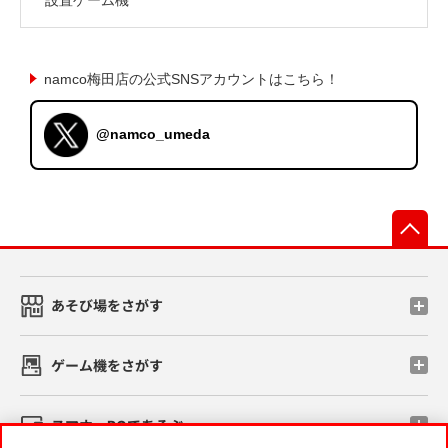
namco梅田店の公式SNSアカウントはこちら！
@namco_umeda
先
あそび場をさがす
ゲーム機をさがす
スマホ・PCであそぶ