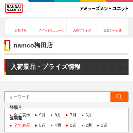
店舗情報
イベント&ニュース
入荷プライズ
設置ゲーム機
namco梅田店
入荷景品・プライズ情報
登場月
全て表示
9月
8月
7月
6月
登場週
全て表示
5週
4週
3週
2週
1週