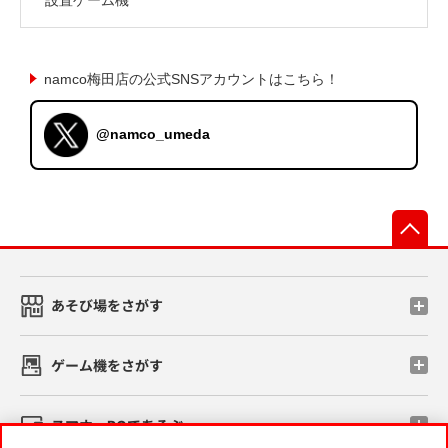
namco梅田店の公式SNSアカウントはこちら！
@namco_umeda
先
あそび場をさがす
ゲーム機をさがす
スマホ・PCであそぶ