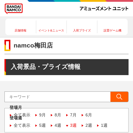
店舗情報
イベント&ニュース
入荷プライズ
設置ゲーム機
namco梅田店
入荷景品・プライズ情報
登場月
全て表示
9月
8月
7月
6月
登場週
全て表示
5週
4週
3週
2週
1週