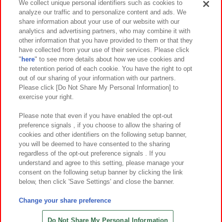
We collect unique personal identifiers such as cookies to
analyze our traffic and to personalize content and ads. We
イベント・キャンペーン
share information about your use of our website with our
analytics and advertising partners, who may combine it with
other information that you have provided to them or that they
have collected from your use of their services. Please click
"
here
" to see more details about how we use cookies and
関連会社
サステナビリティ
サイトポリシー
the retention period of each cookie. You have the right to opt
out of our sharing of your information with our partners.
プライバシーポリシー
ウェブアクセシビリティ方針と検証結果
Please click [Do Not Share My Personal Information] to
exercise your right.
お取引先さまとともに
食品のご提供について
カスタマーハラスメント対応方針
よくあるご質問・お問い合わせ
Please note that even if you have enabled the opt-out
preference signals , if you choose to allow the sharing of
cookies and other identifiers on the following setup banner,
you will be deemed to have consented to the sharing
regardless of the opt-out preference signals . If you
understand and agree to this setting, please manage your
consent on the following setup banner by clicking the link
below, then click 'Save Settings' and close the banner.
©Bandai Namco Amusement Inc.
©Bandai Namco Amusement Lab Inc.
Change your share preference
©Bandai Namco Experience Inc.
©HANAYASHIKI Co., Ltd. All Rights Reserved.
Do Not Share My Personal Information