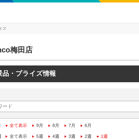
イズ
mco梅田店
景品・プライズ情報
月
全て表示
9月
8月
7月
6月
週
全て表示
5週
4週
3週
2週
1週