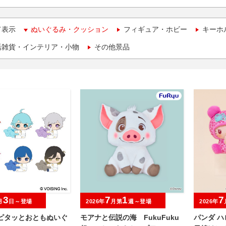
て表示
ぬいぐるみ・クッション
フィギュア・ホビー
キーホ
活雑貨・インテリア・小物
その他景品
3
7
1
7
月
日～登場
2026年
月第
週～登場
2026年
 ピタッとおともぬいぐ
モアナと伝説の海 FukuFuku
パンダ 