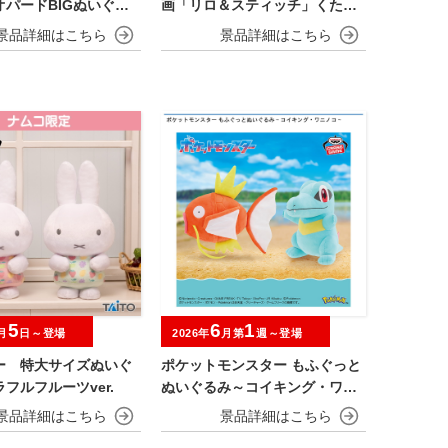
オパードBIGぬいぐる
画「リロ＆スティッチ」くたっ
とBIGぬいぐるみ
5
6
1
月
日～登場
2026年
月第
週～登場
ー 特大サイズぬいぐ
ポケットモンスター もふぐっと
フルフルーツver.
ぬいぐるみ～コイキング・ワニ
ノコ～