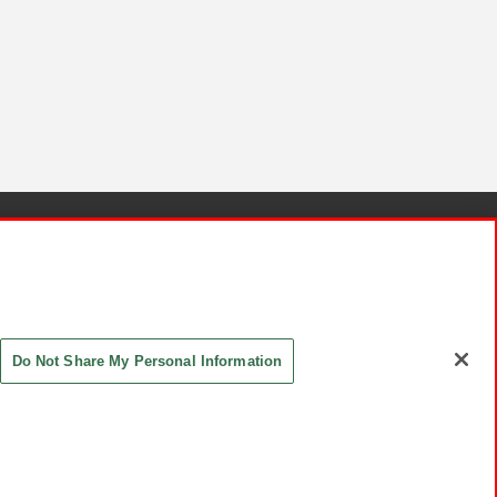
針と検証結果
お取引先さまとともに
お問い合わせ
Do Not Share My Personal Information
ASHIKI Co., Ltd. All Rights Reserved.