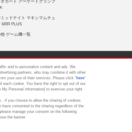
リオカート アーケードグランプ
X
岸ミッドナイト マキシマムチュ
 6RR PLUS
の他 ゲーム機一覧
サイトポリシー
プライバシーポリシー
ウェブアクセシビリティ方
raffic and to personalize content and ads. We
advertising partners, who may combine it with other
rom your use of their services. Please click "
here
"
供について
カスタマーハラスメント対応方針
よくあるご質問・
f each cookie. You have the right to opt out of our
e My Personal Information] to exercise your right.
 , if you choose to allow the sharing of cookies
to have consented to the sharing regardless of the
, please manage your consent on the following
lose the banner.
ndai Namco Amusement Lab Inc.
©Bandai Namco Experience Inc.
©HANAY