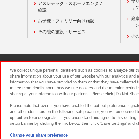
マ
アスレチック・スポーツエンタメ
リD
施設
湾
お子様・ファミリー向け施設
ーン
その他の施設・サービス
そ
関連会社
サステナビリティ
We collect unique personal identifiers such as cookies to analyze our t
share information about your use of our website with our analytics and 
information that you have provided to them or that they have collected f
食品のご提
to see more details about how we use cookies and the retention period o
sharing of your information with our partners. Please click [Do Not Shar
Please note that even if you have enabled the opt-out preference signals
and other identifiers on the following setup banner, you will be deemed 
opt-out preference signals . If you understand and agree to this setting
setup banner by clicking the link below, then click 'Save Settings' and c
©Bandai Namco Amusement Inc.
©Ba
Change your share preference