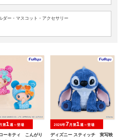
ルダー・マスコット・アクセサリー
1
7
1
月第
週～登場
2026年
月第
週～登場
ハローキティ こんがり
ディズニー スティッチ 実写映