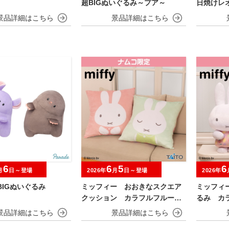
超BIGぬいぐるみ～プア～
日焼けレ
み
6
6
5
6
月
日～登場
2026年
月
日～登場
2026年
BIGぬいぐるみ
ミッフィー おおきなスクエア
ミッフィ
クッション カラフルフルーツv
るみ カラ
er.