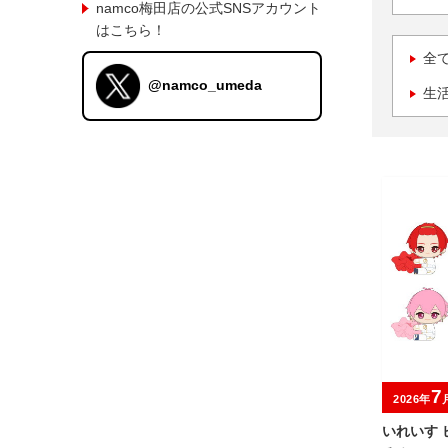
namco梅田店の公式SNSアカウント
はこちら！
全
@namco_umeda
生
7
2026年
いれいす