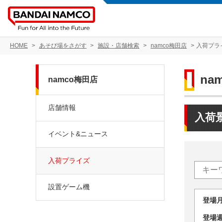
HOME
あそび場をさがす
施設・店舗検索
namco梅田店
入荷プラ
na
namco梅田店
店舗情報
入荷
イベント&ニュース
入荷プライズ
設置ゲーム機
登場
登場