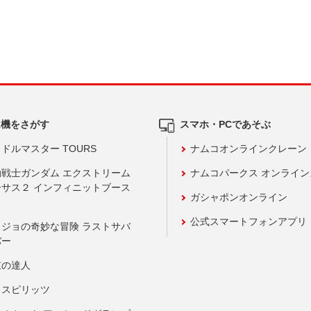
ム機をさがす
スマホ・PCであそぶ
ドルマスター TOURS
ナムコオンラインクレーン
動戦士ガンダム エクストリーム
ナムコパークス オンライ
ーサス２ インフィニットブース
ガシャポンオンライン
公式スマートフォンアプリ
ョジョの奇妙な冒険 ラストサバ
バー
鼓の達人
りスピリッツ