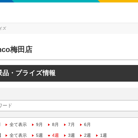
イズ
mco梅田店
景品・プライズ情報
月
全て表示
9月
8月
7月
6月
週
全て表示
5週
4週
3週
2週
1週