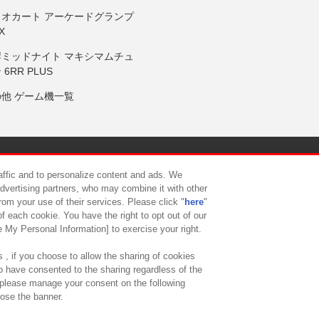
リオカート アーケードグランプ
X
岸ミッドナイト マキシマムチュ
 6RR PLUS
の他 ゲーム機一覧
サイトポリシー
プライバシーポリシー
ウェブアクセシビリティ方
raffic and to personalize content and ads. We
advertising partners, who may combine it with other
rom your use of their services. Please click "
here
"
供について
カスタマーハラスメント対応方針
よくあるご質問・
f each cookie. You have the right to opt out of our
e My Personal Information] to exercise your right.
 , if you choose to allow the sharing of cookies
to have consented to the sharing regardless of the
, please manage your consent on the following
lose the banner.
ndai Namco Amusement Lab Inc.
©Bandai Namco Experience Inc.
©HANAY