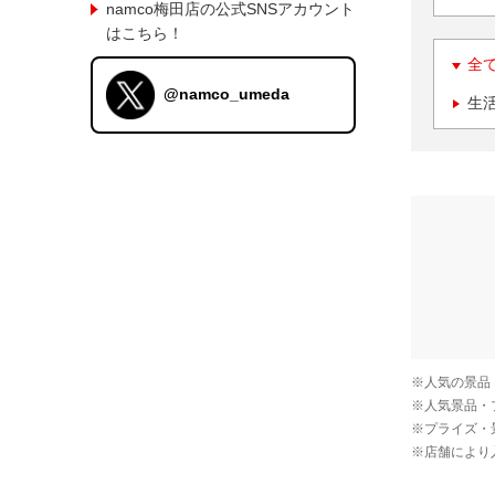
namco梅田店の公式SNSアカウント
はこちら！
全
@namco_umeda
生