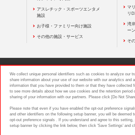
マ
アスレチック・スポーツエンタメ
リD
施設
湾
お子様・ファミリー向け施設
ーン
その他の施設・サービス
そ
関連会社
サステナビリティ
We collect unique personal identifiers such as cookies to analyze our t
share information about your use of our website with our analytics and 
information that you have provided to them or that they have collected f
食品のご提
to see more details about how we use cookies and the retention period o
sharing of your information with our partners. Please click [Do Not Shar
Please note that even if you have enabled the opt-out preference signals
and other identifiers on the following setup banner, you will be deemed 
opt-out preference signals . If you understand and agree to this setting
setup banner by clicking the link below, then click 'Save Settings' and c
©Bandai Namco Amusement Inc.
©Ba