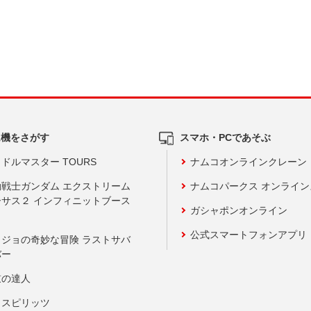
ム機をさがす
スマホ・PCであそぶ
ドルマスター TOURS
ナムコオンラインクレーン
動戦士ガンダム エクストリーム
ナムコパークス オンライ
ーサス２ インフィニットブース
ガシャポンオンライン
公式スマートフォンアプリ
ョジョの奇妙な冒険 ラストサバ
バー
鼓の達人
りスピリッツ