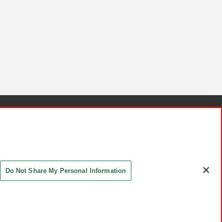
針と検証結果
お取引先さまとともに
お問い合わせ
Do Not Share My Personal Information
ASHIKI Co., Ltd. All Rights Reserved.