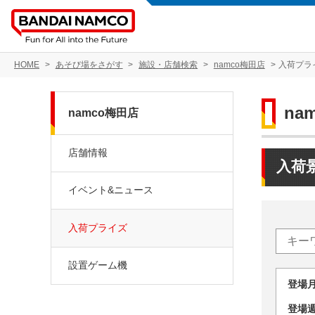
HOME
あそび場をさがす
施設・店舗検索
namco梅田店
入荷プラ
na
namco梅田店
店舗情報
入荷
イベント&ニュース
入荷プライズ
設置ゲーム機
登場
登場