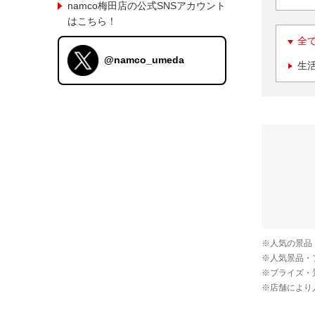
namco梅田店の公式SNSアカウント
はこちら！
全
@namco_umeda
生