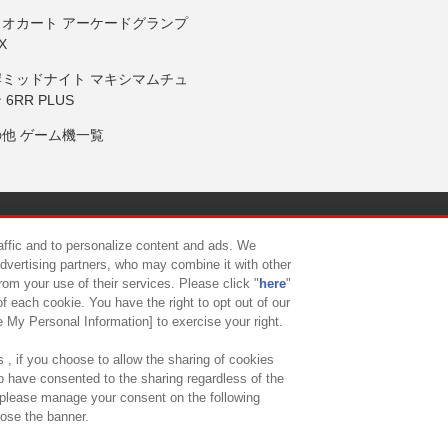
リオカート アーケードグランプ
X
岸ミッドナイト マキシマムチュ
 6RR PLUS
の他 ゲーム機一覧
サイトポリシー
プライバシーポリシー
ウェブアクセシビリティ方
raffic and to personalize content and ads. We
advertising partners, who may combine it with other
rom your use of their services. Please click "
here
"
供について
カスタマーハラスメント対応方針
よくあるご質問・
f each cookie. You have the right to opt out of our
e My Personal Information] to exercise your right.
 , if you choose to allow the sharing of cookies
to have consented to the sharing regardless of the
, please manage your consent on the following
lose the banner.
ndai Namco Amusement Lab Inc.
©Bandai Namco Experience Inc.
©HANAY