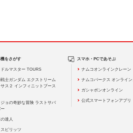
ム機をさがす
スマホ・PCであそぶ
ドルマスター TOURS
ナムコオンラインクレーン
動戦士ガンダム エクストリーム
ナムコパークス オンライ
ーサス２ インフィニットブース
ガシャポンオンライン
公式スマートフォンアプリ
ョジョの奇妙な冒険 ラストサバ
バー
鼓の達人
りスピリッツ