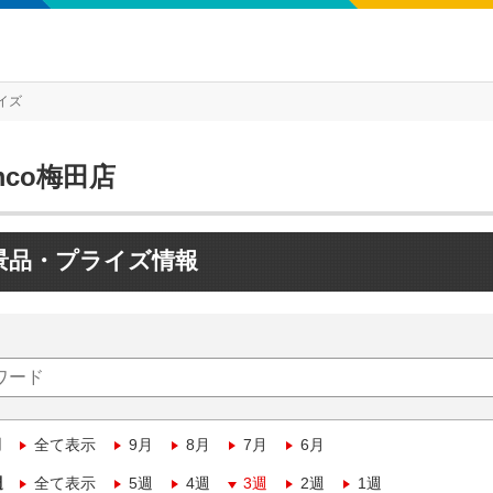
イズ
mco梅田店
景品・プライズ情報
月
全て表示
9月
8月
7月
6月
週
全て表示
5週
4週
3週
2週
1週