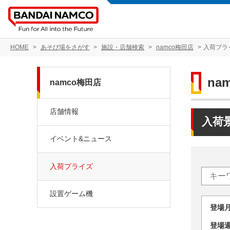
HOME
あそび場をさがす
施設・店舗検索
namco梅田店
入荷プラ
na
namco梅田店
店舗情報
入荷
イベント&ニュース
入荷プライズ
設置ゲーム機
登場
登場