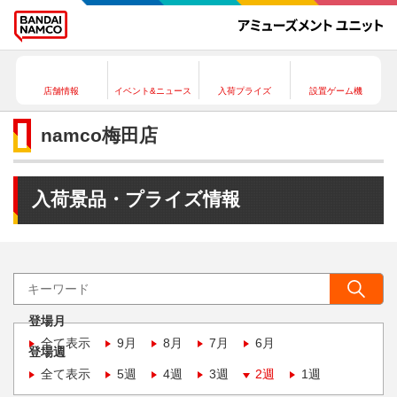
店舗情報
イベント&ニュース
入荷プライズ
設置ゲーム機
namco梅田店
入荷景品・プライズ情報
登場月
全て表示
9月
8月
7月
6月
登場週
全て表示
5週
4週
3週
2週
1週