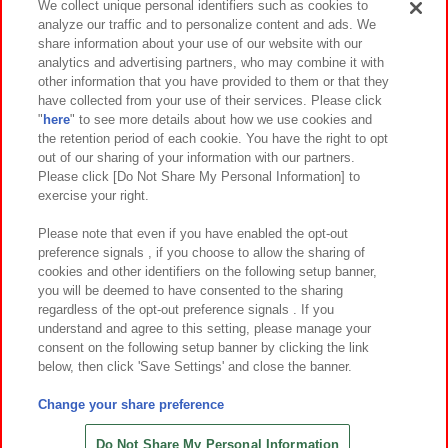
We collect unique personal identifiers such as cookies to
analyze our traffic and to personalize content and ads. We
イベント・キャンペーン
share information about your use of our website with our
analytics and advertising partners, who may combine it with
other information that you have provided to them or that they
have collected from your use of their services. Please click
"
here
" to see more details about how we use cookies and
関連会社
サステナビリティ
サイトポリシー
the retention period of each cookie. You have the right to opt
out of our sharing of your information with our partners.
プライバシーポリシー
ウェブアクセシビリティ方針と検証結果
Please click [Do Not Share My Personal Information] to
exercise your right.
お取引先さまとともに
食品のご提供について
カスタマーハラスメント対応方針
よくあるご質問・お問い合わせ
Please note that even if you have enabled the opt-out
preference signals , if you choose to allow the sharing of
cookies and other identifiers on the following setup banner,
you will be deemed to have consented to the sharing
regardless of the opt-out preference signals . If you
understand and agree to this setting, please manage your
consent on the following setup banner by clicking the link
below, then click 'Save Settings' and close the banner.
©Bandai Namco Amusement Inc.
©Bandai Namco Amusement Lab Inc.
Change your share preference
©Bandai Namco Experience Inc.
©HANAYASHIKI Co., Ltd. All Rights Reserved.
Do Not Share My Personal Information