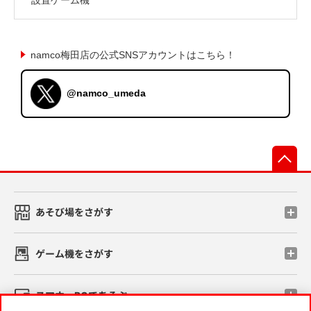
namco梅田店の公式SNSアカウントはこちら！
@namco_umeda
先
あそび場をさがす
ゲーム機をさがす
スマホ・PCであそぶ