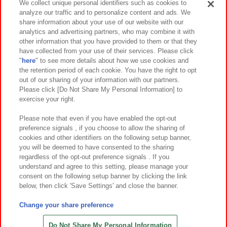
We collect unique personal identifiers such as cookies to
analyze our traffic and to personalize content and ads. We
イベント・キャンペーン
share information about your use of our website with our
analytics and advertising partners, who may combine it with
other information that you have provided to them or that they
have collected from your use of their services. Please click
"
here
" to see more details about how we use cookies and
関連会社
サステナビリティ
サイトポリシー
the retention period of each cookie. You have the right to opt
out of our sharing of your information with our partners.
プライバシーポリシー
ウェブアクセシビリティ方針と検証結果
Please click [Do Not Share My Personal Information] to
exercise your right.
お取引先さまとともに
食品のご提供について
カスタマーハラスメント対応方針
よくあるご質問・お問い合わせ
Please note that even if you have enabled the opt-out
preference signals , if you choose to allow the sharing of
cookies and other identifiers on the following setup banner,
you will be deemed to have consented to the sharing
regardless of the opt-out preference signals . If you
understand and agree to this setting, please manage your
consent on the following setup banner by clicking the link
below, then click 'Save Settings' and close the banner.
©Bandai Namco Amusement Inc.
©Bandai Namco Amusement Lab Inc.
Change your share preference
©Bandai Namco Experience Inc.
©HANAYASHIKI Co., Ltd. All Rights Reserved.
Do Not Share My Personal Information