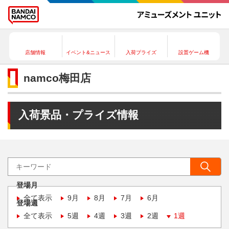
店舗情報
イベント&ニュース
入荷プライズ
設置ゲーム機
namco梅田店
入荷景品・プライズ情報
登場月
全て表示
9月
8月
7月
6月
登場週
全て表示
5週
4週
3週
2週
1週