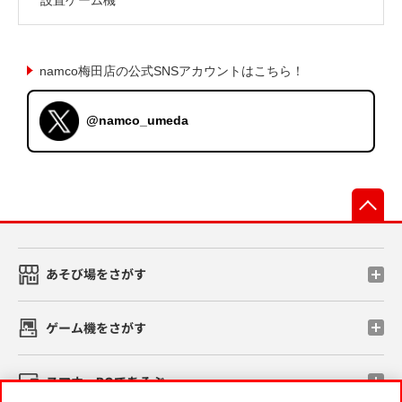
namco梅田店の公式SNSアカウントはこちら！
@namco_umeda
先
あそび場をさがす
ゲーム機をさがす
スマホ・PCであそぶ