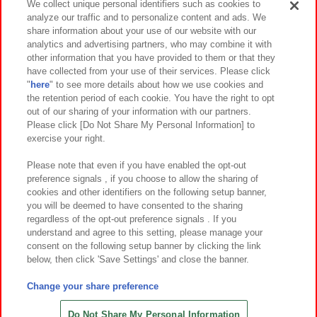
We collect unique personal identifiers such as cookies to
analyze our traffic and to personalize content and ads. We
イベント・キャンペーン
share information about your use of our website with our
analytics and advertising partners, who may combine it with
other information that you have provided to them or that they
have collected from your use of their services. Please click
"
here
" to see more details about how we use cookies and
関連会社
サステナビリティ
サイトポリシー
the retention period of each cookie. You have the right to opt
out of our sharing of your information with our partners.
プライバシーポリシー
ウェブアクセシビリティ方針と検証結果
Please click [Do Not Share My Personal Information] to
exercise your right.
お取引先さまとともに
食品のご提供について
カスタマーハラスメント対応方針
よくあるご質問・お問い合わせ
Please note that even if you have enabled the opt-out
preference signals , if you choose to allow the sharing of
cookies and other identifiers on the following setup banner,
you will be deemed to have consented to the sharing
regardless of the opt-out preference signals . If you
understand and agree to this setting, please manage your
consent on the following setup banner by clicking the link
below, then click 'Save Settings' and close the banner.
©Bandai Namco Amusement Inc.
©Bandai Namco Amusement Lab Inc.
Change your share preference
©Bandai Namco Experience Inc.
©HANAYASHIKI Co., Ltd. All Rights Reserved.
Do Not Share My Personal Information