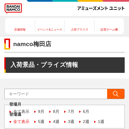
店舗情報
イベント&ニュース
入荷プライズ
設置ゲーム機
namco梅田店
入荷景品・プライズ情報
登場月
全て表示
9月
8月
7月
6月
登場週
全て表示
5週
4週
3週
2週
1週