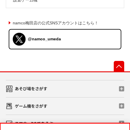
namco梅田店の公式SNSアカウントはこちら！
@namco_umeda
先
あそび場をさがす
ゲーム機をさがす
スマホ・PCであそぶ