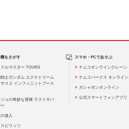
ム機をさがす
スマホ・PCであそぶ
ドルマスター TOURS
ナムコオンラインクレーン
動戦士ガンダム エクストリーム
ナムコパークス オンライ
ーサス２ インフィニットブース
ガシャポンオンライン
公式スマートフォンアプリ
ョジョの奇妙な冒険 ラストサバ
バー
鼓の達人
りスピリッツ