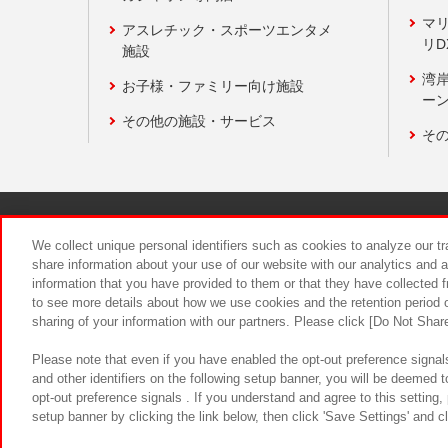
マ
アスレチック・スポーツエンタメ
リD
施設
湾
お子様・ファミリー向け施設
ーン
その他の施設・サービス
そ
関連会社
サステナビリティ
We collect unique personal identifiers such as cookies to analyze our t
share information about your use of our website with our analytics and 
information that you have provided to them or that they have collected f
食品のご提
to see more details about how we use cookies and the retention period o
sharing of your information with our partners. Please click [Do Not Shar
Please note that even if you have enabled the opt-out preference signals
and other identifiers on the following setup banner, you will be deemed 
opt-out preference signals . If you understand and agree to this setting
setup banner by clicking the link below, then click 'Save Settings' and c
©Bandai Namco Amusement Inc.
©Ba