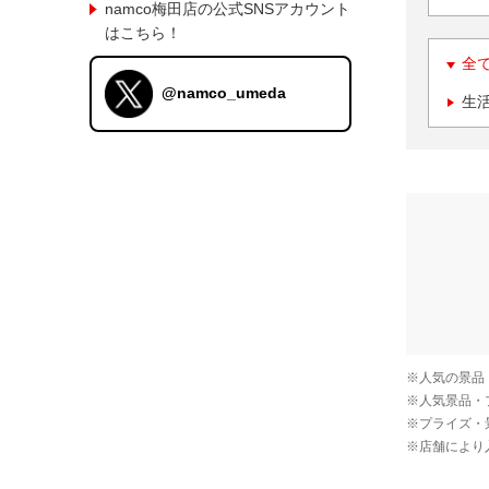
namco梅田店の公式SNSアカウント
はこちら！
全
@namco_umeda
生