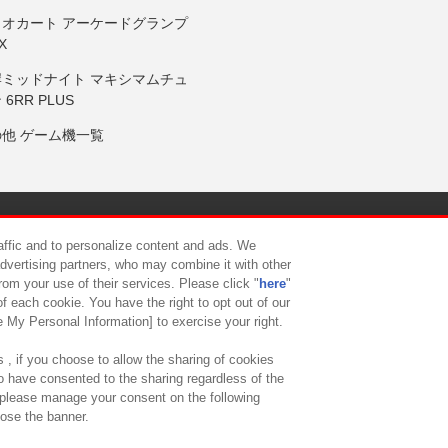
リオカート アーケードグランプ
X
岸ミッドナイト マキシマムチュ
 6RR PLUS
の他 ゲーム機一覧
サイトポリシー
プライバシーポリシー
ウェブアクセシビリティ方
raffic and to personalize content and ads. We
advertising partners, who may combine it with other
rom your use of their services. Please click "
here
"
供について
カスタマーハラスメント対応方針
よくあるご質問・
f each cookie. You have the right to opt out of our
e My Personal Information] to exercise your right.
 , if you choose to allow the sharing of cookies
to have consented to the sharing regardless of the
, please manage your consent on the following
lose the banner.
ndai Namco Amusement Lab Inc.
©Bandai Namco Experience Inc.
©HANAY