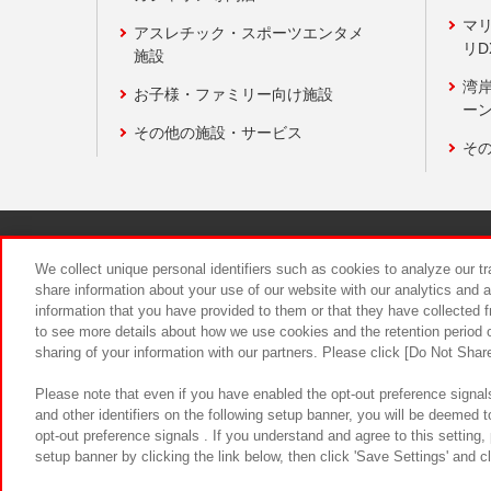
マ
アスレチック・スポーツエンタメ
リD
施設
湾
お子様・ファミリー向け施設
ーン
その他の施設・サービス
そ
関連会社
サステナビリティ
We collect unique personal identifiers such as cookies to analyze our t
share information about your use of our website with our analytics and 
information that you have provided to them or that they have collected f
食品のご提
to see more details about how we use cookies and the retention period o
sharing of your information with our partners. Please click [Do Not Shar
Please note that even if you have enabled the opt-out preference signals
and other identifiers on the following setup banner, you will be deemed 
opt-out preference signals . If you understand and agree to this setting
setup banner by clicking the link below, then click 'Save Settings' and c
©Bandai Namco Amusement Inc.
©Ba