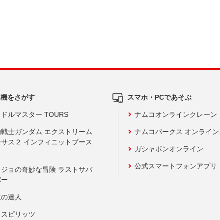
ム機をさがす
スマホ・PCであそぶ
ドルマスター TOURS
ナムコオンラインクレーン
動戦士ガンダム エクストリーム
ナムコパークス オンライ
ーサス２ インフィニットブース
ガシャポンオンライン
公式スマートフォンアプリ
ョジョの奇妙な冒険 ラストサバ
バー
鼓の達人
りスピリッツ