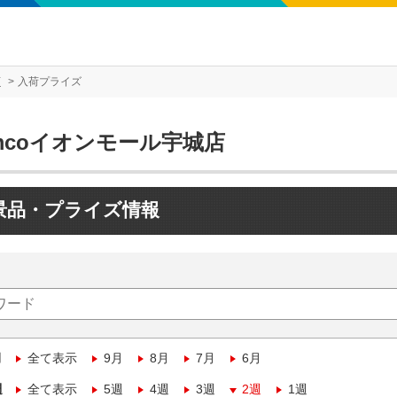
店
入荷プライズ
mcoイオンモール宇城店
景品・プライズ情報
月
全て表示
9月
8月
7月
6月
週
全て表示
5週
4週
3週
2週
1週