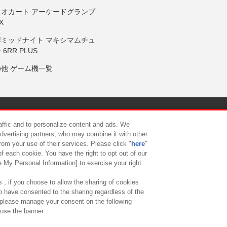
リオカート アーケードグランプ
X
岸ミッドナイト マキシマムチュ
 6RR PLUS
の他 ゲーム機一覧
サイトポリシー
プライバシーポリシー
ウェブアクセシビリティ方
raffic and to personalize content and ads. We
advertising partners, who may combine it with other
rom your use of their services. Please click "
here
"
供について
カスタマーハラスメント対応方針
よくあるご質問・
f each cookie. You have the right to opt out of our
e My Personal Information] to exercise your right.
 , if you choose to allow the sharing of cookies
to have consented to the sharing regardless of the
, please manage your consent on the following
lose the banner.
ndai Namco Amusement Lab Inc.
©Bandai Namco Experience Inc.
©HANAY