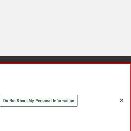
針と検証結果
お取引先さまとともに
お問い合わせ
Do Not Share My Personal Information
ASHIKI Co., Ltd. All Rights Reserved.