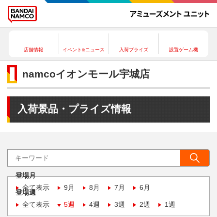
店舗情報
イベント&ニュース
入荷プライズ
設置ゲーム機
namcoイオンモール宇城店
入荷景品・プライズ情報
登場月
全て表示
9月
8月
7月
6月
登場週
全て表示
5週
4週
3週
2週
1週