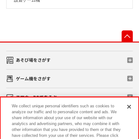
先
あそび場をさがす
ゲーム機をさがす
スマホ・PCであそぶ
We collect unique personal identifiers such as cookies to
analyze our traffic and to personalize content and ads. We
イベント・キャンペーン
share information about your use of our website with our
analytics and advertising partners, who may combine it with
other information that you have provided to them or that they
have collected from your use of their services. Please click