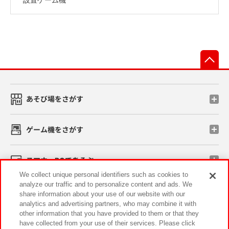
先
あそび場をさがす
ゲーム機をさがす
スマホ・PCであそぶ
We collect unique personal identifiers such as cookies to
analyze our traffic and to personalize content and ads. We
イベント・キャンペーン
share information about your use of our website with our
analytics and advertising partners, who may combine it with
other information that you have provided to them or that they
have collected from your use of their services. Please click