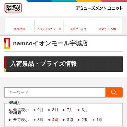
店舗情報
イベント&ニュース
入荷プライズ
設置ゲーム機
namcoイオンモール宇城店
入荷景品・プライズ情報
登場月
全て表示
9月
8月
7月
6月
登場週
全て表示
5週
4週
3週
2週
1週