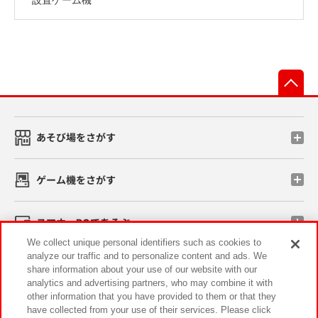
先
あそび場をさがす
ゲーム機をさがす
スマホ・PCであそぶ
We collect unique personal identifiers such as cookies to
analyze our traffic and to personalize content and ads. We
イベント・キャンペーン
share information about your use of our website with our
analytics and advertising partners, who may combine it with
other information that you have provided to them or that they
have collected from your use of their services. Please click