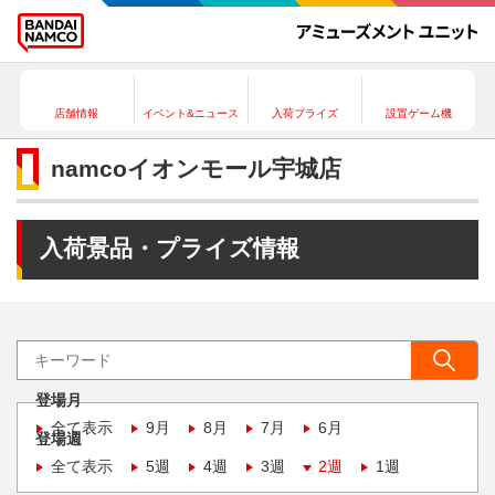
店舗情報
イベント&ニュース
入荷プライズ
設置ゲーム機
namcoイオンモール宇城店
入荷景品・プライズ情報
登場月
全て表示
9月
8月
7月
6月
登場週
全て表示
5週
4週
3週
2週
1週