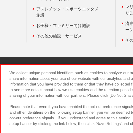
マ
アスレチック・スポーツエンタメ
リD
施設
湾
お子様・ファミリー向け施設
ーン
その他の施設・サービス
そ
関連会社
サステナビリティ
We collect unique personal identifiers such as cookies to analyze our t
share information about your use of our website with our analytics and 
information that you have provided to them or that they have collected f
食品のご提
to see more details about how we use cookies and the retention period o
sharing of your information with our partners. Please click [Do Not Shar
Please note that even if you have enabled the opt-out preference signals
and other identifiers on the following setup banner, you will be deemed 
opt-out preference signals . If you understand and agree to this setting
setup banner by clicking the link below, then click 'Save Settings' and c
©Bandai Namco Amusement Inc.
©Ba