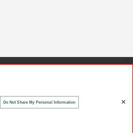
針と検証結果
お取引先さまとともに
お問い合わせ
Do Not Share My Personal Information
ASHIKI Co., Ltd. All Rights Reserved.