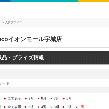
店
入荷プライズ
mcoイオンモール宇城店
景品・プライズ情報
月
全て表示
9月
8月
7月
6月
週
全て表示
5週
4週
3週
2週
1週