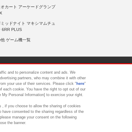
リオカート アーケードグランプ
X
岸ミッドナイト マキシマムチュ
 6RR PLUS
の他 ゲーム機一覧
サイトポリシー
プライバシーポリシー
ウェブアクセシビリティ方
raffic and to personalize content and ads. We
advertising partners, who may combine it with other
rom your use of their services. Please click "
here
"
供について
カスタマーハラスメント対応方針
よくあるご質問・
f each cookie. You have the right to opt out of our
e My Personal Information] to exercise your right.
 , if you choose to allow the sharing of cookies
to have consented to the sharing regardless of the
, please manage your consent on the following
lose the banner.
ndai Namco Amusement Lab Inc.
©Bandai Namco Experience Inc.
©HANAY