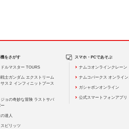
ム機をさがす
スマホ・PCであそぶ
ドルマスター TOURS
ナムコオンラインクレーン
動戦士ガンダム エクストリーム
ナムコパークス オンライ
ーサス２ インフィニットブース
ガシャポンオンライン
公式スマートフォンアプリ
ョジョの奇妙な冒険 ラストサバ
バー
鼓の達人
りスピリッツ