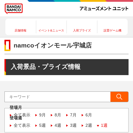
店舗情報
イベント&ニュース
入荷プライズ
設置ゲーム機
namcoイオンモール宇城店
入荷景品・プライズ情報
登場月
全て表示
9月
8月
7月
6月
登場週
全て表示
5週
4週
3週
2週
1週