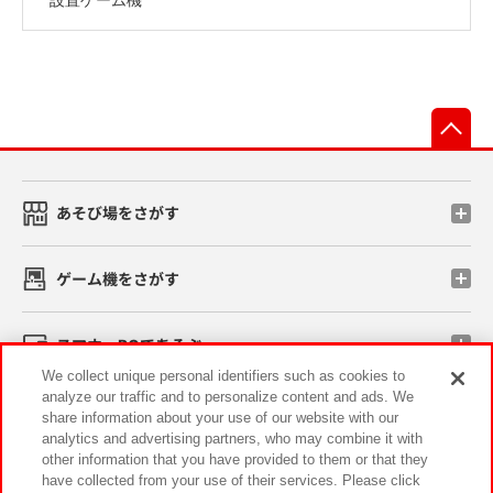
先
あそび場をさがす
ゲーム機をさがす
スマホ・PCであそぶ
We collect unique personal identifiers such as cookies to
analyze our traffic and to personalize content and ads. We
イベント・キャンペーン
share information about your use of our website with our
analytics and advertising partners, who may combine it with
other information that you have provided to them or that they
have collected from your use of their services. Please click