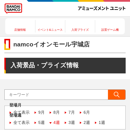
店舗情報
イベント&ニュース
入荷プライズ
設置ゲーム機
namcoイオンモール宇城店
入荷景品・プライズ情報
登場月
全て表示
9月
8月
7月
6月
登場週
全て表示
5週
4週
3週
2週
1週