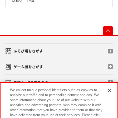
先
あそび場をさがす
ゲーム機をさがす
スマホ・PCであそぶ
We collect unique personal identifiers such as cookies to
analyze our traffic and to personalize content and ads. We
イベント・キャンペーン
share information about your use of our website with our
analytics and advertising partners, who may combine it with
other information that you have provided to them or that they
have collected from your use of their services. Please click