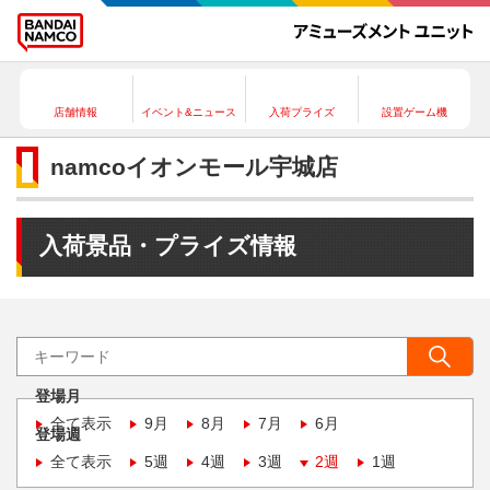
店舗情報
イベント&ニュース
入荷プライズ
設置ゲーム機
namcoイオンモール宇城店
入荷景品・プライズ情報
登場月
全て表示
9月
8月
7月
6月
登場週
全て表示
5週
4週
3週
2週
1週