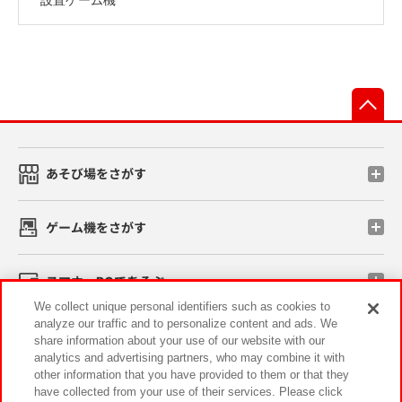
先
あそび場をさがす
ゲーム機をさがす
スマホ・PCであそぶ
We collect unique personal identifiers such as cookies to
analyze our traffic and to personalize content and ads. We
イベント・キャンペーン
share information about your use of our website with our
analytics and advertising partners, who may combine it with
other information that you have provided to them or that they
have collected from your use of their services. Please click