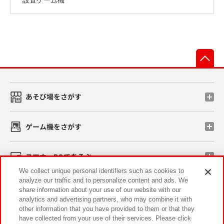
先
あそび場をさがす
ゲーム機をさがす
スマホ・PCであそぶ
We collect unique personal identifiers such as cookies to
analyze our traffic and to personalize content and ads. We
イベント・キャンペーン
share information about your use of our website with our
analytics and advertising partners, who may combine it with
other information that you have provided to them or that they
have collected from your use of their services. Please click