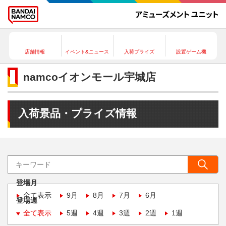
店舗情報
イベント&ニュース
入荷プライズ
設置ゲーム機
namcoイオンモール宇城店
入荷景品・プライズ情報
登場月
全て表示
9月
8月
7月
6月
登場週
全て表示
5週
4週
3週
2週
1週