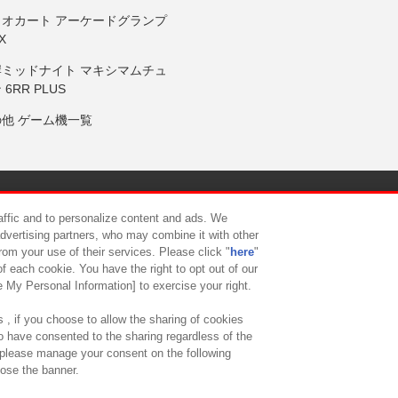
リオカート アーケードグランプ
X
岸ミッドナイト マキシマムチュ
 6RR PLUS
の他 ゲーム機一覧
サイトポリシー
プライバシーポリシー
ウェブアクセシビリティ方
raffic and to personalize content and ads. We
advertising partners, who may combine it with other
rom your use of their services. Please click "
here
"
供について
カスタマーハラスメント対応方針
よくあるご質問・
f each cookie. You have the right to opt out of our
e My Personal Information] to exercise your right.
 , if you choose to allow the sharing of cookies
to have consented to the sharing regardless of the
, please manage your consent on the following
lose the banner.
ndai Namco Amusement Lab Inc.
©Bandai Namco Experience Inc.
©HANAY