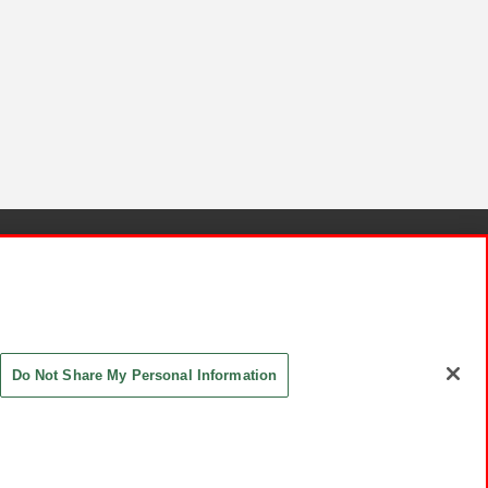
針と検証結果
お取引先さまとともに
お問い合わせ
Do Not Share My Personal Information
ASHIKI Co., Ltd. All Rights Reserved.