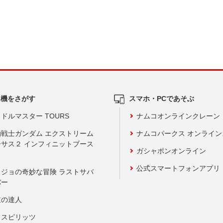
ム機をさがす
スマホ・PCであそぶ
ドルマスター TOURS
ナムコオンラインクレーン
動戦士ガンダム エクストリーム
ナムコパークス オンライ
ーサス２ インフィニットブース
ガシャポンオンライン
公式スマートフォンアプリ
ョジョの奇妙な冒険 ラストサバ
バー
鼓の達人
りスピリッツ