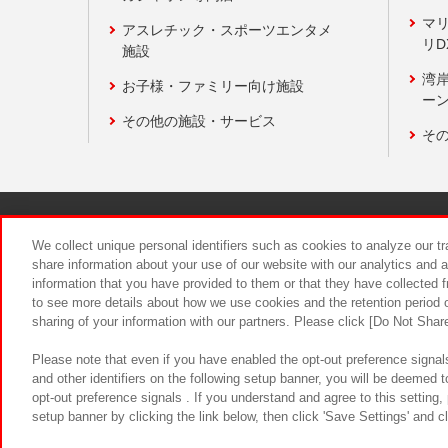
マ
アスレチック・スポーツエンタメ
リD
施設
湾
お子様・ファミリー向け施設
ーン
その他の施設・サービス
そ
関連会社
サステナビリティ
We collect unique personal identifiers such as cookies to analyze our t
share information about your use of our website with our analytics and 
information that you have provided to them or that they have collected f
食品のご提
to see more details about how we use cookies and the retention period o
sharing of your information with our partners. Please click [Do Not Shar
Please note that even if you have enabled the opt-out preference signals
and other identifiers on the following setup banner, you will be deemed 
opt-out preference signals . If you understand and agree to this setting
setup banner by clicking the link below, then click 'Save Settings' and c
©Bandai Namco Amusement Inc.
©Ba