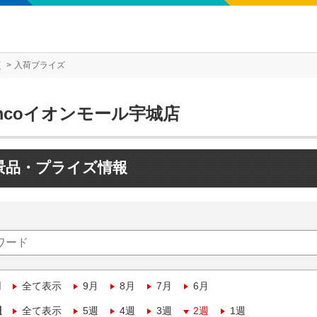
店
入荷プライズ
mcoイオンモール宇城店
景品・プライズ情報
月
全て表示
9月
8月
7月
6月
週
全て表示
5週
4週
3週
2週
1週