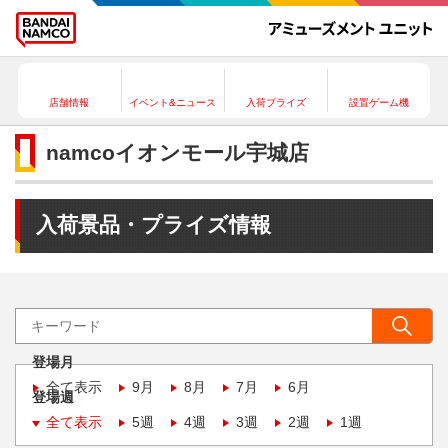
店舗情報
イベント&ニュース
入荷プライズ
設置ゲーム機
namcoイオンモール宇城店
入荷景品・プライズ情報
登場月
全て表示
9月
8月
7月
6月
登場週
全て表示
5週
4週
3週
2週
1週