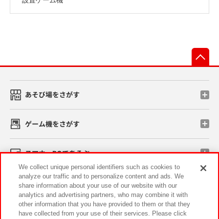
先
あそび場をさがす
ゲーム機をさがす
スマホ・PCであそぶ
We collect unique personal identifiers such as cookies to
analyze our traffic and to personalize content and ads. We
イベント・キャンペーン
share information about your use of our website with our
analytics and advertising partners, who may combine it with
other information that you have provided to them or that they
have collected from your use of their services. Please click