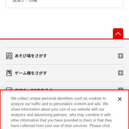
先
あそび場をさがす
ゲーム機をさがす
スマホ・PCであそぶ
We collect unique personal identifiers such as cookies to
analyze our traffic and to personalize content and ads. We
イベント・キャンペーン
share information about your use of our website with our
analytics and advertising partners, who may combine it with
other information that you have provided to them or that they
have collected from your use of their services. Please click