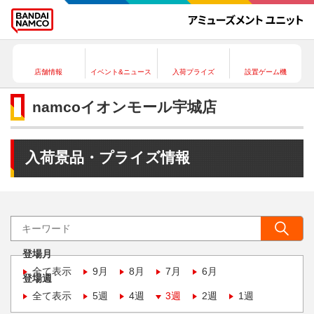
店舗情報
イベント&ニュース
入荷プライズ
設置ゲーム機
namcoイオンモール宇城店
入荷景品・プライズ情報
登場月
全て表示
9月
8月
7月
6月
登場週
全て表示
5週
4週
3週
2週
1週