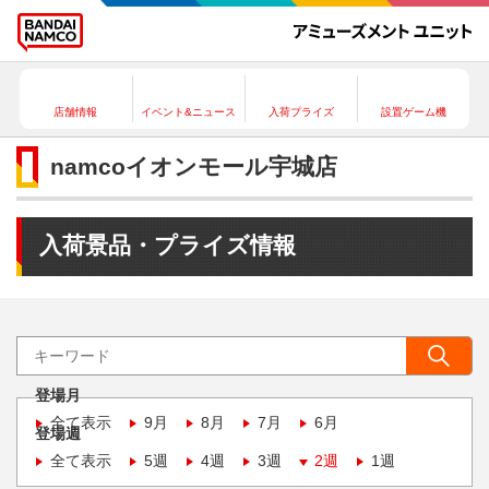
店舗情報
イベント&ニュース
入荷プライズ
設置ゲーム機
namcoイオンモール宇城店
入荷景品・プライズ情報
登場月
全て表示
9月
8月
7月
6月
登場週
全て表示
5週
4週
3週
2週
1週