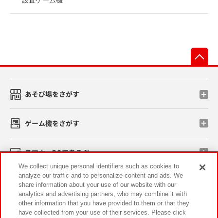
先
あそび場をさがす
ゲーム機をさがす
スマホ・PCであそぶ
We collect unique personal identifiers such as cookies to
analyze our traffic and to personalize content and ads. We
イベント・キャンペーン
share information about your use of our website with our
analytics and advertising partners, who may combine it with
other information that you have provided to them or that they
have collected from your use of their services. Please click