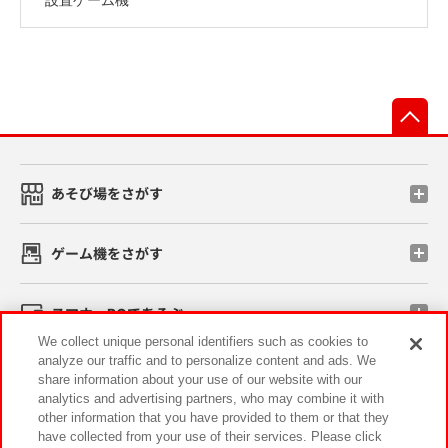
先
あそび場をさがす
ゲーム機をさがす
スマホ・PCであそぶ
We collect unique personal identifiers such as cookies to
analyze our traffic and to personalize content and ads. We
イベント・キャンペーン
share information about your use of our website with our
analytics and advertising partners, who may combine it with
other information that you have provided to them or that they
have collected from your use of their services. Please click