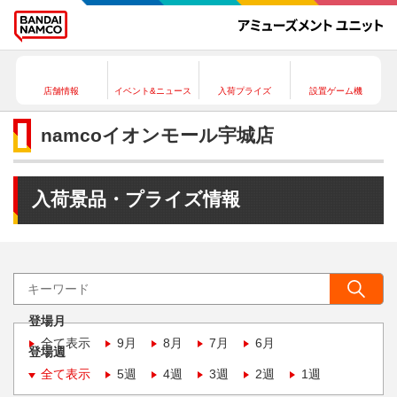
店舗情報
イベント&ニュース
入荷プライズ
設置ゲーム機
namcoイオンモール宇城店
入荷景品・プライズ情報
登場月
全て表示
9月
8月
7月
6月
登場週
全て表示
5週
4週
3週
2週
1週