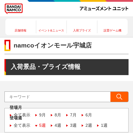
店舗情報
イベント&ニュース
入荷プライズ
設置ゲーム機
namcoイオンモール宇城店
入荷景品・プライズ情報
登場月
全て表示
9月
8月
7月
6月
登場週
全て表示
5週
4週
3週
2週
1週