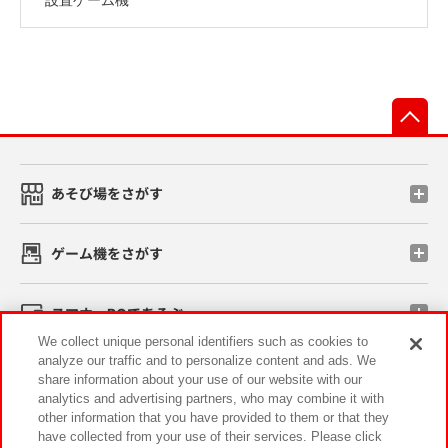
先
あそび場をさがす
ゲーム機をさがす
スマホ・PCであそぶ
We collect unique personal identifiers such as cookies to
analyze our traffic and to personalize content and ads. We
イベント・キャンペーン
share information about your use of our website with our
analytics and advertising partners, who may combine it with
other information that you have provided to them or that they
have collected from your use of their services. Please click