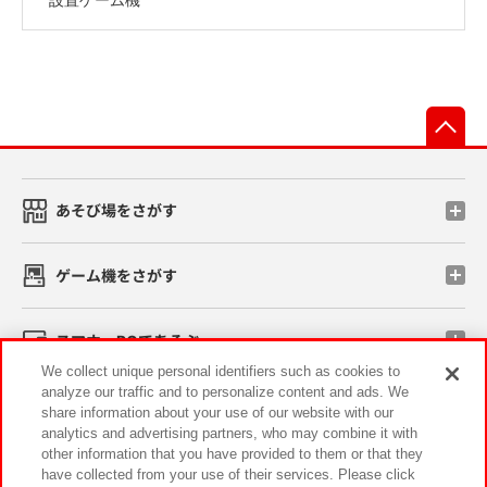
先
あそび場をさがす
ゲーム機をさがす
スマホ・PCであそぶ
We collect unique personal identifiers such as cookies to
analyze our traffic and to personalize content and ads. We
イベント・キャンペーン
share information about your use of our website with our
analytics and advertising partners, who may combine it with
other information that you have provided to them or that they
have collected from your use of their services. Please click