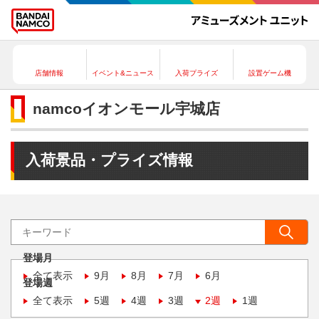
店舗情報
イベント&ニュース
入荷プライズ
設置ゲーム機
namcoイオンモール宇城店
入荷景品・プライズ情報
登場月
全て表示
9月
8月
7月
6月
登場週
全て表示
5週
4週
3週
2週
1週