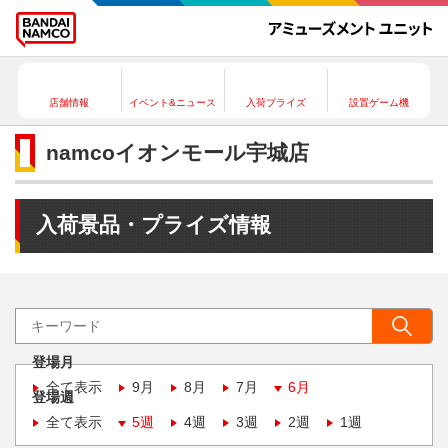
店舗情報
イベント&ニュース
入荷プライズ
設置ゲーム機
namcoイオンモール宇城店
入荷景品・プライズ情報
登場月
全て表示
9月
8月
7月
6月
登場週
全て表示
5週
4週
3週
2週
1週