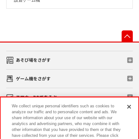
先
あそび場をさがす
ゲーム機をさがす
スマホ・PCであそぶ
We collect unique personal identifiers such as cookies to
analyze our traffic and to personalize content and ads. We
イベント・キャンペーン
share information about your use of our website with our
analytics and advertising partners, who may combine it with
other information that you have provided to them or that they
have collected from your use of their services. Please click