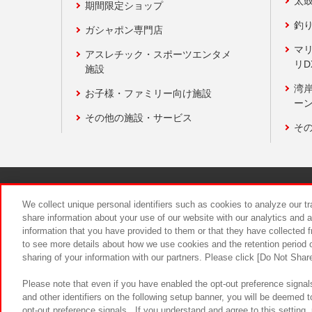
太
期間限定ショップ
釣
ガシャポン専門店
マ
アスレチック・スポーツエンタメ
リD
施設
湾
お子様・ファミリー向け施設
ーン
その他の施設・サービス
そ
関連会社
サステナビリティ
We collect unique personal identifiers such as cookies to analyze our t
share information about your use of our website with our analytics and 
information that you have provided to them or that they have collected f
食品のご提
to see more details about how we use cookies and the retention period o
sharing of your information with our partners. Please click [Do Not Shar
Please note that even if you have enabled the opt-out preference signals
and other identifiers on the following setup banner, you will be deemed 
opt-out preference signals . If you understand and agree to this setting