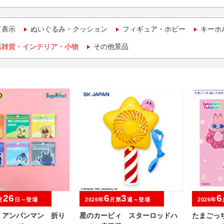
て表示
ぬいぐるみ・クッション
フィギュア・ホビー
キーホ
活雑貨・インテリア・小物
その他景品
26
6
3
6
月
日～登場
2026年
月第
週～登場
2026年
！アンパンマン 折り
星のカービィ スターロッドハ
たまごっ