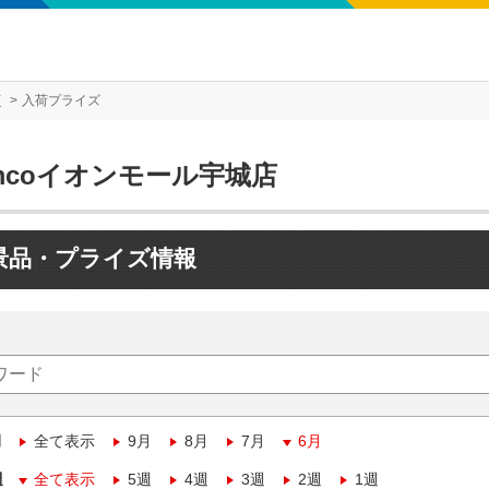
店
入荷プライズ
mcoイオンモール宇城店
景品・プライズ情報
月
全て表示
9月
8月
7月
6月
週
全て表示
5週
4週
3週
2週
1週