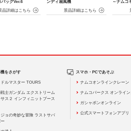
バッグVer.6
ンディ扇風機
～ナムコ
ム機をさがす
スマホ・PCであそぶ
ドルマスター TOURS
ナムコオンラインクレーン
動戦士ガンダム エクストリーム
ナムコパークス オンライ
ーサス２ インフィニットブース
ガシャポンオンライン
公式スマートフォンアプリ
ョジョの奇妙な冒険 ラストサバ
バー