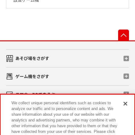
先
あそび場をさがす
ゲーム機をさがす
スマホ・PCであそぶ
We collect unique personal identifiers such as cookies to
analyze our traffic and to personalize content and ads. We
イベント・キャンペーン
share information about your use of our website with our
analytics and advertising partners, who may combine it with
other information that you have provided to them or that they
have collected from your use of their services. Please click