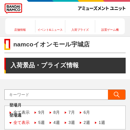
店舗情報
イベント&ニュース
入荷プライズ
設置ゲーム機
namcoイオンモール宇城店
入荷景品・プライズ情報
登場月
全て表示
9月
8月
7月
6月
登場週
全て表示
5週
4週
3週
2週
1週