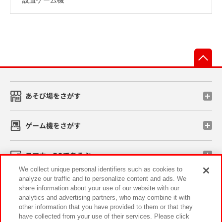
先
あそび場をさがす
ゲーム機をさがす
スマホ・PCであそぶ
We collect unique personal identifiers such as cookies to
analyze our traffic and to personalize content and ads. We
イベント・キャンペーン
share information about your use of our website with our
analytics and advertising partners, who may combine it with
other information that you have provided to them or that they
have collected from your use of their services. Please click