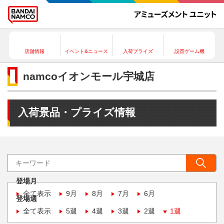
店舗情報
イベント&ニュース
入荷プライズ
設置ゲーム機
namcoイオンモール宇城店
入荷景品・プライズ情報
登場月
全て表示
9月
8月
7月
6月
登場週
全て表示
5週
4週
3週
2週
1週