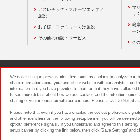
マ
アスレチック・スポーツエンタメ
リD
施設
湾
お子様・ファミリー向け施設
ーン
その他の施設・サービス
そ
関連会社
サステナビリティ
We collect unique personal identifiers such as cookies to analyze our t
share information about your use of our website with our analytics and 
information that you have provided to them or that they have collected f
食品のご提
to see more details about how we use cookies and the retention period o
sharing of your information with our partners. Please click [Do Not Shar
Please note that even if you have enabled the opt-out preference signals
and other identifiers on the following setup banner, you will be deemed 
opt-out preference signals . If you understand and agree to this setting
setup banner by clicking the link below, then click 'Save Settings' and c
©Bandai Namco Amusement Inc.
©Ba