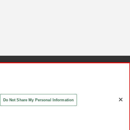
針と検証結果
お取引先さまとともに
お問い合わせ
Do Not Share My Personal Information
ASHIKI Co., Ltd. All Rights Reserved.