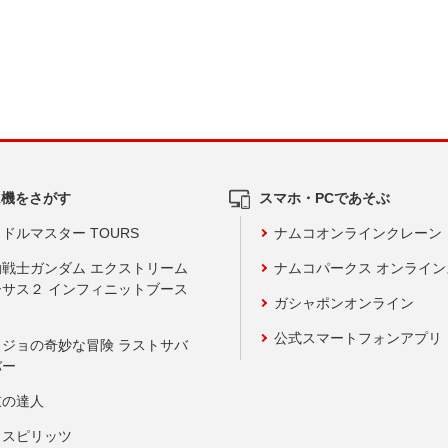
ム機をさがす
スマホ・PCであそぶ
ドルマスター TOURS
ナムコオンラインクレーン
動戦士ガンダム エクストリーム
ナムコパークス オンライ
ーサス２ インフィニットブース
ガシャポンオンライン
公式スマートフォンアプリ
ョジョの奇妙な冒険 ラストサバ
バー
鼓の達人
りスピリッツ