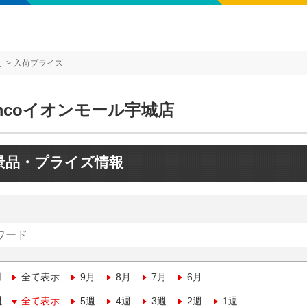
店
入荷プライズ
mcoイオンモール宇城店
景品・プライズ情報
月
全て表示
9月
8月
7月
6月
週
全て表示
5週
4週
3週
2週
1週