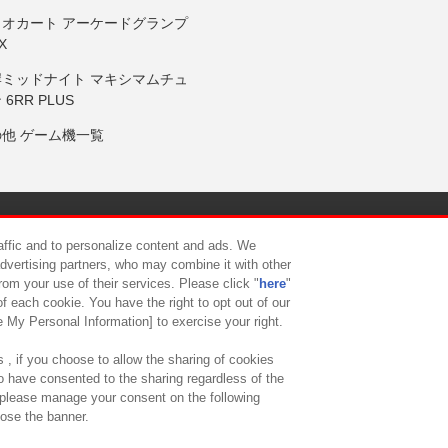
リオカート アーケードグランプ
X
岸ミッドナイト マキシマムチュ
 6RR PLUS
の他 ゲーム機一覧
サイトポリシー
プライバシーポリシー
ウェブアクセシビリティ方
raffic and to personalize content and ads. We
advertising partners, who may combine it with other
rom your use of their services. Please click "
here
"
供について
カスタマーハラスメント対応方針
よくあるご質問・
f each cookie. You have the right to opt out of our
e My Personal Information] to exercise your right.
 , if you choose to allow the sharing of cookies
to have consented to the sharing regardless of the
, please manage your consent on the following
lose the banner.
ndai Namco Amusement Lab Inc.
©Bandai Namco Experience Inc.
©HANAY