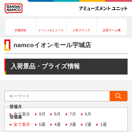
店舗情報
イベント&ニュース
入荷プライズ
設置ゲーム機
namcoイオンモール宇城店
入荷景品・プライズ情報
登場月
全て表示
9月
8月
7月
6月
登場週
全て表示
5週
4週
3週
2週
1週