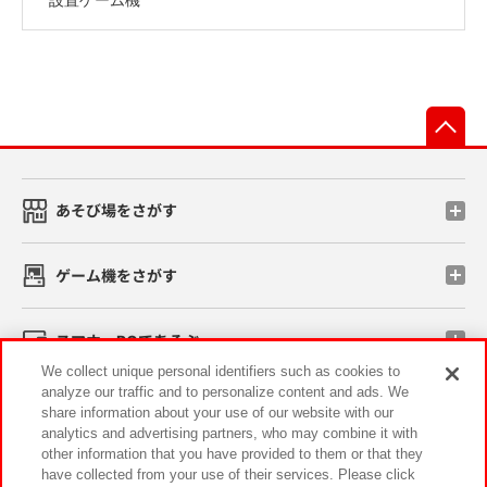
先
あそび場をさがす
ゲーム機をさがす
スマホ・PCであそぶ
We collect unique personal identifiers such as cookies to
analyze our traffic and to personalize content and ads. We
イベント・キャンペーン
share information about your use of our website with our
analytics and advertising partners, who may combine it with
other information that you have provided to them or that they
have collected from your use of their services. Please click