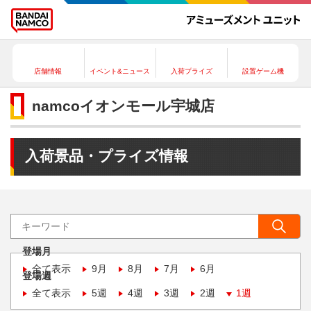
店舗情報
イベント&ニュース
入荷プライズ
設置ゲーム機
namcoイオンモール宇城店
入荷景品・プライズ情報
登場月
全て表示
9月
8月
7月
6月
登場週
全て表示
5週
4週
3週
2週
1週