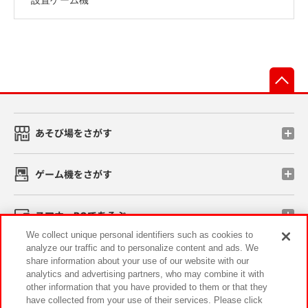
先
あそび場をさがす
ゲーム機をさがす
スマホ・PCであそぶ
We collect unique personal identifiers such as cookies to
analyze our traffic and to personalize content and ads. We
イベント・キャンペーン
share information about your use of our website with our
analytics and advertising partners, who may combine it with
other information that you have provided to them or that they
have collected from your use of their services. Please click