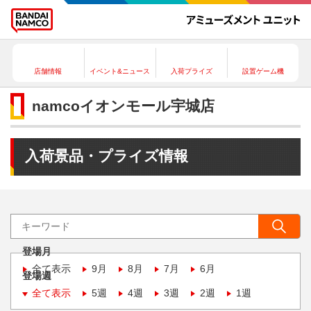
店舗情報
イベント&ニュース
入荷プライズ
設置ゲーム機
namcoイオンモール宇城店
入荷景品・プライズ情報
登場月
全て表示
9月
8月
7月
6月
登場週
全て表示
5週
4週
3週
2週
1週