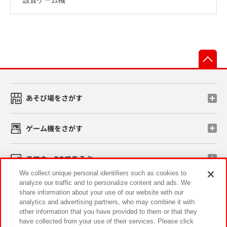
先
あそび場をさがす
ゲーム機をさがす
スマホ・PCであそぶ
We collect unique personal identifiers such as cookies to
analyze our traffic and to personalize content and ads. We
イベント・キャンペーン
share information about your use of our website with our
analytics and advertising partners, who may combine it with
other information that you have provided to them or that they
have collected from your use of their services. Please click