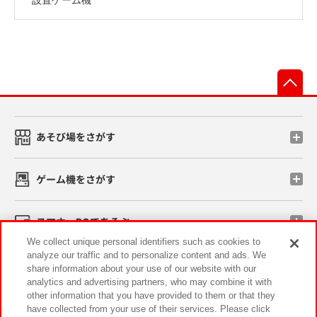
先
あそび場をさがす
ゲーム機をさがす
スマホ・PCであそぶ
We collect unique personal identifiers such as cookies to
analyze our traffic and to personalize content and ads. We
イベント・キャンペーン
share information about your use of our website with our
analytics and advertising partners, who may combine it with
other information that you have provided to them or that they
have collected from your use of their services. Please click