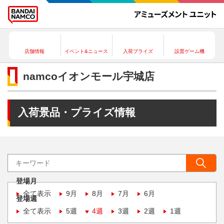
店舗情報
イベント&ニュース
入荷プライズ
設置ゲーム機
namcoイオンモール宇城店
入荷景品・プライズ情報
登場月
全て表示
9月
8月
7月
6月
登場週
全て表示
5週
4週
3週
2週
1週