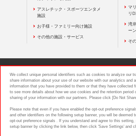
マ
アスレチック・スポーツエンタメ
リD
施設
湾
お子様・ファミリー向け施設
ーン
その他の施設・サービス
そ
関連会社
サステナビリティ
We collect unique personal identifiers such as cookies to analyze our t
share information about your use of our website with our analytics and 
information that you have provided to them or that they have collected f
食品のご提
to see more details about how we use cookies and the retention period o
sharing of your information with our partners. Please click [Do Not Shar
Please note that even if you have enabled the opt-out preference signals
and other identifiers on the following setup banner, you will be deemed 
opt-out preference signals . If you understand and agree to this setting
setup banner by clicking the link below, then click 'Save Settings' and c
©Bandai Namco Amusement Inc.
©Ba