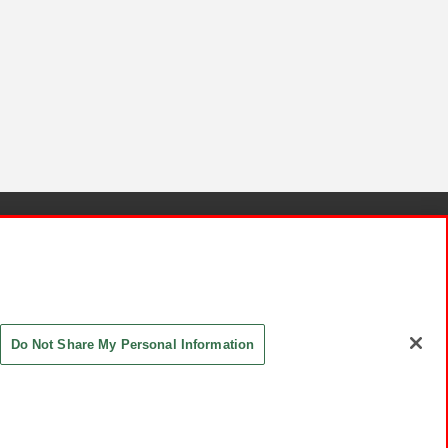
針と検証結果
お取引先さまとともに
お問い合わせ
Do Not Share My Personal Information
ASHIKI Co., Ltd. All Rights Reserved.