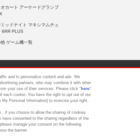
リオカート アーケードグランプ
X
岸ミッドナイト マキシマムチュ
 6RR PLUS
の他 ゲーム機一覧
サイトポリシー
プライバシーポリシー
ウェブアクセシビリティ方
raffic and to personalize content and ads. We
advertising partners, who may combine it with other
rom your use of their services. Please click "
here
"
供について
カスタマーハラスメント対応方針
よくあるご質問・
f each cookie. You have the right to opt out of our
e My Personal Information] to exercise your right.
 , if you choose to allow the sharing of cookies
to have consented to the sharing regardless of the
, please manage your consent on the following
lose the banner.
ndai Namco Amusement Lab Inc.
©Bandai Namco Experience Inc.
©HANAY