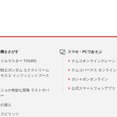
ム機をさがす
スマホ・PCであそぶ
ドルマスター TOURS
ナムコオンラインクレーン
動戦士ガンダム エクストリーム
ナムコパークス オンライ
ーサス２ インフィニットブース
ガシャポンオンライン
公式スマートフォンアプリ
ョジョの奇妙な冒険 ラストサバ
バー
鼓の達人
りスピリッツ