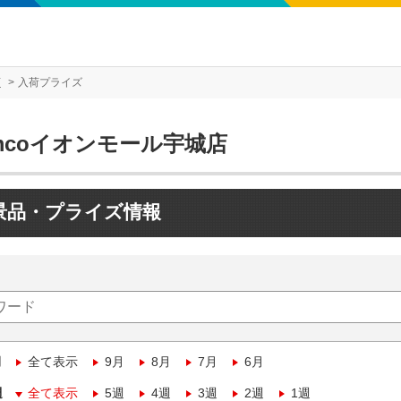
店
入荷プライズ
mcoイオンモール宇城店
景品・プライズ情報
月
全て表示
9月
8月
7月
6月
週
全て表示
5週
4週
3週
2週
1週