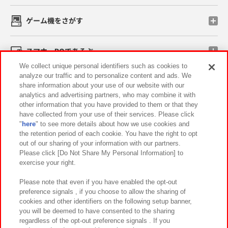
ゲーム機をさがす
スマホ・PCであそぶ
We collect unique personal identifiers such as cookies to
analyze our traffic and to personalize content and ads. We
イベント・キャンペーン
share information about your use of our website with our
analytics and advertising partners, who may combine it with
other information that you have provided to them or that they
have collected from your use of their services. Please click
"
here
" to see more details about how we use cookies and
関連会社
サステナビリティ
サイトポリシー
the retention period of each cookie. You have the right to opt
out of our sharing of your information with our partners.
プライバシーポリシー
ウェブアクセシビリティ方針と検証結果
Please click [Do Not Share My Personal Information] to
exercise your right.
お取引先さまとともに
食品のご提供について
カスタマーハラスメント対応方針
よくあるご質問・お問い合わせ
Please note that even if you have enabled the opt-out
preference signals , if you choose to allow the sharing of
cookies and other identifiers on the following setup banner,
you will be deemed to have consented to the sharing
regardless of the opt-out preference signals . If you