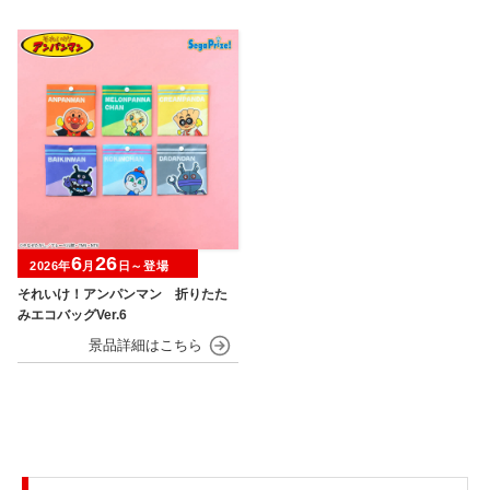
6
26
2026年
月
日～登場
それいけ！アンパンマン 折りたた
みエコバッグVer.6