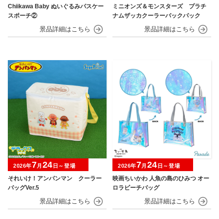
Chiikawa Baby ぬいぐるみパスケー
ミニオンズ＆モンスターズ プラチ
スポーチ②
ナムザッカクーラーバックパック
7
24
7
24
2026年
月
日～登場
2026年
月
日～登場
それいけ！アンパンマン クーラー
映画ちいかわ 人魚の島のひみつ オー
バッグVer.5
ロラビーチバッグ