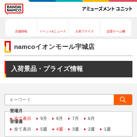
店舗情報
イベント&ニュース
入荷プライズ
設置ゲーム機
namcoイオンモール宇城店
入荷景品・プライズ情報
登場月
全て表示
9月
8月
7月
6月
登場週
全て表示
5週
4週
3週
2週
1週