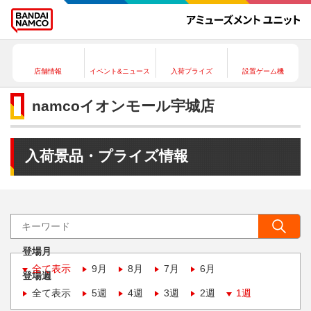
店舗情報
イベント&ニュース
入荷プライズ
設置ゲーム機
namcoイオンモール宇城店
入荷景品・プライズ情報
登場月
全て表示
9月
8月
7月
6月
登場週
全て表示
5週
4週
3週
2週
1週