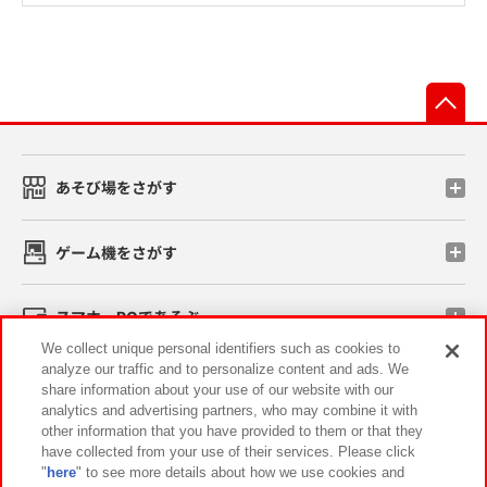
先
あそび場をさがす
ゲーム機をさがす
スマホ・PCであそぶ
We collect unique personal identifiers such as cookies to
analyze our traffic and to personalize content and ads. We
イベント・キャンペーン
share information about your use of our website with our
analytics and advertising partners, who may combine it with
other information that you have provided to them or that they
have collected from your use of their services. Please click
"
here
" to see more details about how we use cookies and
関連会社
サステナビリティ
サイトポリシー