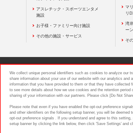
マ
アスレチック・スポーツエンタメ
リD
施設
湾
お子様・ファミリー向け施設
ーン
その他の施設・サービス
そ
関連会社
サステナビリティ
We collect unique personal identifiers such as cookies to analyze our t
share information about your use of our website with our analytics and 
information that you have provided to them or that they have collected f
食品のご提
to see more details about how we use cookies and the retention period o
sharing of your information with our partners. Please click [Do Not Shar
Please note that even if you have enabled the opt-out preference signals
and other identifiers on the following setup banner, you will be deemed 
opt-out preference signals . If you understand and agree to this setting
setup banner by clicking the link below, then click 'Save Settings' and c
©Bandai Namco Amusement Inc.
©Ba