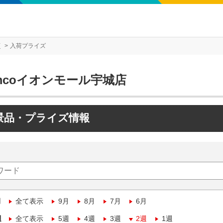
店
入荷プライズ
mcoイオンモール宇城店
景品・プライズ情報
月
全て表示
9月
8月
7月
6月
週
全て表示
5週
4週
3週
2週
1週