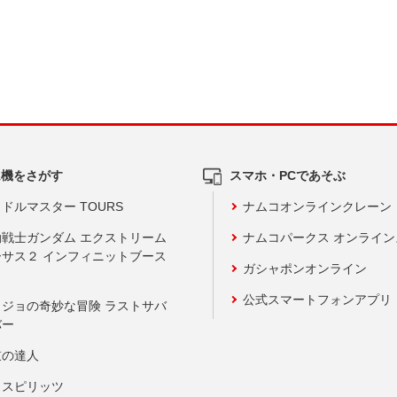
ム機をさがす
スマホ・PCであそぶ
ドルマスター TOURS
ナムコオンラインクレーン
動戦士ガンダム エクストリーム
ナムコパークス オンライ
ーサス２ インフィニットブース
ガシャポンオンライン
公式スマートフォンアプリ
ョジョの奇妙な冒険 ラストサバ
バー
鼓の達人
りスピリッツ