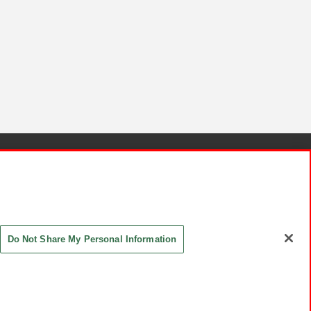
針と検証結果
お取引先さまとともに
お問い合わせ
Do Not Share My Personal Information
ASHIKI Co., Ltd. All Rights Reserved.