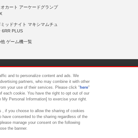
リオカート アーケードグランプ
X
岸ミッドナイト マキシマムチュ
 6RR PLUS
の他 ゲーム機一覧
サイトポリシー
プライバシーポリシー
ウェブアクセシビリティ方
raffic and to personalize content and ads. We
advertising partners, who may combine it with other
rom your use of their services. Please click "
here
"
供について
カスタマーハラスメント対応方針
よくあるご質問・
f each cookie. You have the right to opt out of our
e My Personal Information] to exercise your right.
 , if you choose to allow the sharing of cookies
to have consented to the sharing regardless of the
, please manage your consent on the following
lose the banner.
ndai Namco Amusement Lab Inc.
©Bandai Namco Experience Inc.
©HANAY