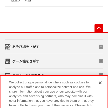
先
あそび場をさがす
ゲーム機をさがす
スマホ・PCであそぶ
We collect unique personal identifiers such as cookies to
analyze our traffic and to personalize content and ads. We
イベント・キャンペーン
share information about your use of our website with our
analytics and advertising partners, who may combine it with
other information that you have provided to them or that they
have collected from your use of their services. Please click