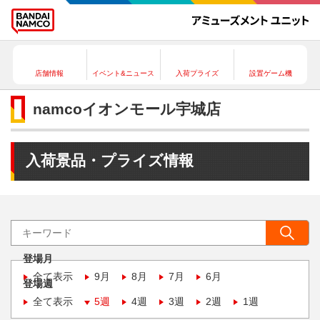
店舗情報
イベント&ニュース
入荷プライズ
設置ゲーム機
namcoイオンモール宇城店
入荷景品・プライズ情報
登場月
全て表示
9月
8月
7月
6月
登場週
全て表示
5週
4週
3週
2週
1週