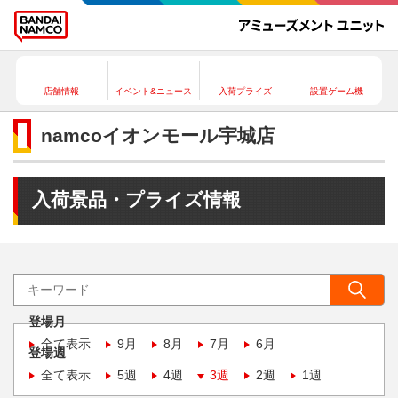
店舗情報
イベント&ニュース
入荷プライズ
設置ゲーム機
namcoイオンモール宇城店
入荷景品・プライズ情報
登場月
全て表示
9月
8月
7月
6月
登場週
全て表示
5週
4週
3週
2週
1週