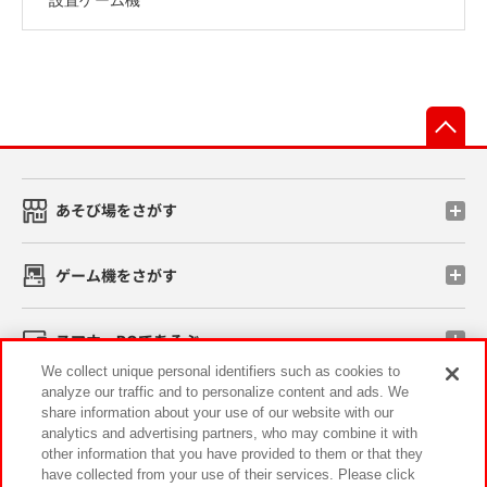
先
あそび場をさがす
ゲーム機をさがす
スマホ・PCであそぶ
We collect unique personal identifiers such as cookies to
analyze our traffic and to personalize content and ads. We
イベント・キャンペーン
share information about your use of our website with our
analytics and advertising partners, who may combine it with
other information that you have provided to them or that they
have collected from your use of their services. Please click