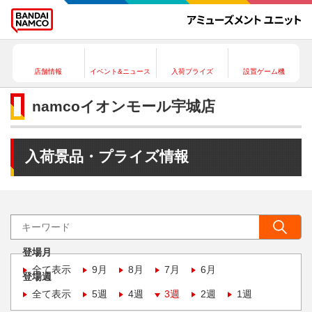
店舗情報
イベント&ニュース
入荷プライズ
設置ゲーム機
namcoイオンモール宇城店
入荷景品・プライズ情報
登場月
全て表示
9月
8月
7月
6月
登場週
全て表示
5週
4週
3週
2週
1週